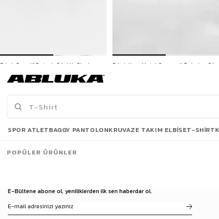
Erkek Sportif Detaylı Gözlük Siyah
Erkek Kare Metal Çerçeveli Polarize Güneş Gözlüğü Siyah
599,90 TL
599,90 TL
Son Bakılanlar
SPOR ATLET
BAGGY PANTOLON
KRUVAZE TAKIM ELBISE
T-SHIRT
POPÜLER ÜRÜNLER
E-Bültene abone ol, yeniliklerden ilk sen haberdar ol.