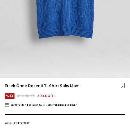
Erkek Örme Desenli T-Shirt Saks Mavi
699,90 TL
399,00 TL
43
75,40 TL
`den başlayan taksitlerle
Taksit Seçenekleri
Saks Mavi | TST.0197