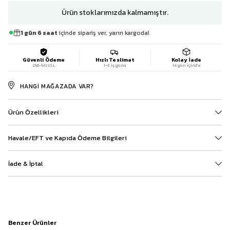
Ürün stoklarımızda kalmamıştır.
1 gün 6 saat
içinde sipariş ver, yarın kargoda!
Güvenli Ödeme
Hızlı Teslimat
Kolay İade
256-bit SSL
1-3 iş günü
14 gün içinde
HANGI MAĞAZADA VAR?
Ürün Özellikleri
Havale/EFT ve Kapıda Ödeme Bilgileri
İade & İptal
Benzer Ürünler