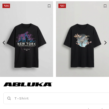
%66
%61
Erkek New York Baskılı Oversize T-Shirt Siyah
Erkek Baskılı Oversize T-Shirt Siyah
175,00 TL
175,00 TL
519,90 TL
449,90 TL
Son Bakılanlar