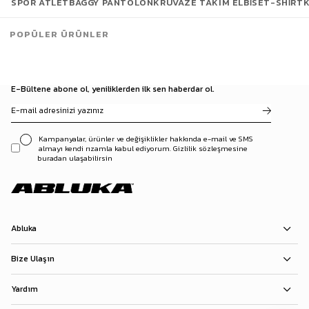
SPOR ATLET
BAGGY PANTOLON
KRUVAZE TAKIM ELBISE
T-SHIRT
POPÜLER ÜRÜNLER
E-Bültene abone ol, yeniliklerden ilk sen haberdar ol.
Kampanyalar, ürünler ve değişiklikler hakkında e-mail ve SMS
almayı kendi rızamla kabul ediyorum. Gizlilik sözleşmesine
buradan ulaşabilirsin
Abluka
Bize Ulaşın
Yardım