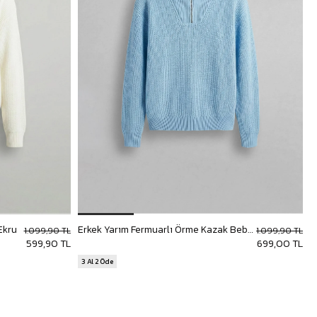
Ekru
Erkek Yarım Fermuarlı Örme Kazak Bebek Mavi
E
1.099,90 TL
1.099,90 TL
599,90 TL
699,00 TL
3 Al 2 Öde
3