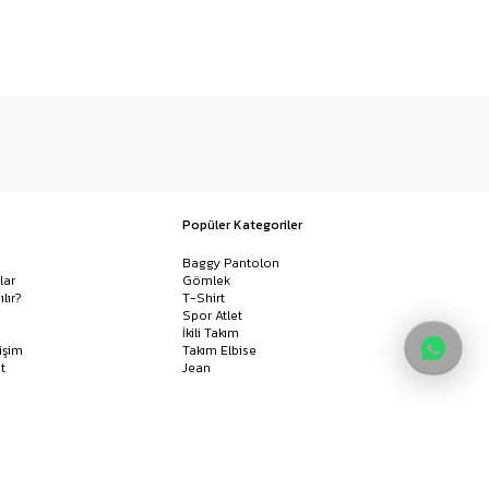
Popüler Kategoriler
Baggy Pantolon
lar
Gömlek
ılır?
T-Shirt
Spor Atlet
İkili Takım
işim
Takım Elbise
t
Jean