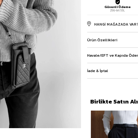
Baggy Şort
Güvenli Ödeme
256-bit SSL
Keten Şort
Kargo Şort
HANGI MAĞAZADA VAR
İKİLİ TAKIM
Gömlek Pantolon Takım
Ürün Özellikleri
Ceket Pantolon Takım
Eşofman Takımı
Havale/EFT ve Kapıda Ödem
İade & İptal
Birlikte Satın A