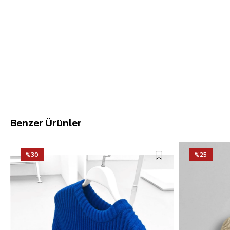
Benzer Ürünler
%30
%25