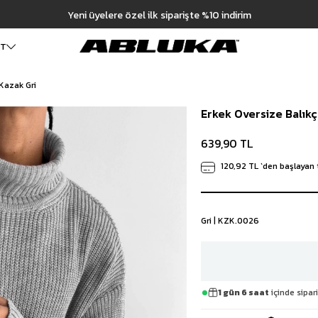
Hızlı Teslimat |
 TL
ET
 Kazak Gri
ALT GİYİM
Cüzdan
DIŞ GİYİM
Erkek Oversize Balıkç
Pantolon
Ceket
Kartlık
Baggy Pantolon
Kaban
Çanta
639,90 TL
Kumaş Pantolon
Mont
Pileli Pantolon
Trençkot
120,92 TL
`den başlayan 
Keten Pantolon
İÇ GİYİM
Jean
Atlet
Baggy Jean
Boxer
Gri | KZK.0026
Boyfriend Jean
Çorap
Slim Fit Jean
Distressed Jean
Regular Fit Jean
Eşofman
1 gün 6 saat
içinde sipari
Şort
Deniz Şortu