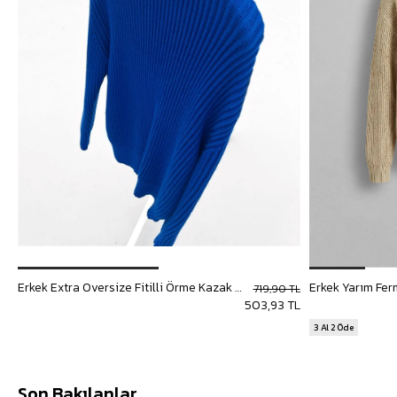
Erkek Extra Oversize Fitilli Örme Kazak Saks Mavi
Erkek Yarım Fer
719,90 TL
503,93 TL
3 Al 2 Öde
Son Bakılanlar