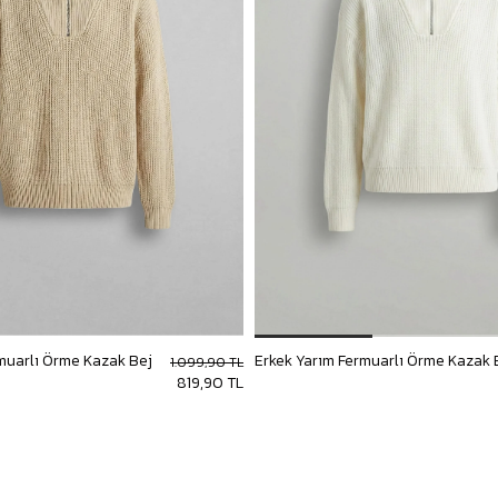
muarlı Örme Kazak Bej
Erkek Yarım Fermuarlı Örme Kazak 
1.099,90 TL
819,90 TL