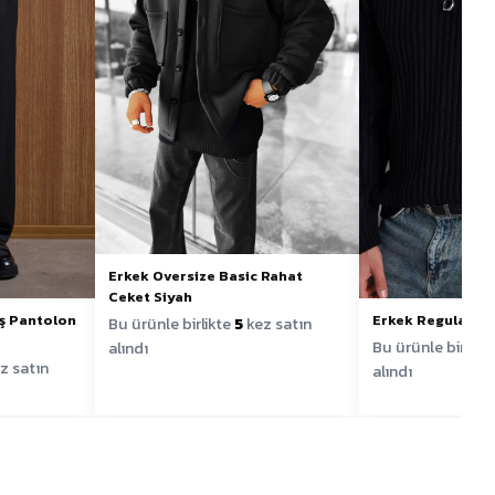
Erkek Oversize Basic Rahat
Ceket Siyah
ş Pantolon
Erkek Regular Fi
Bu ürünle birlikte
5
kez satın
Bu ürünle birlikt
alındı
z satın
alındı