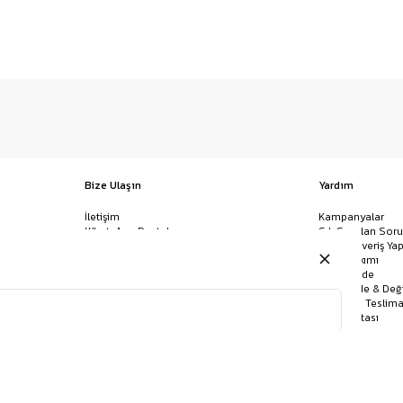
Bize Ulaşın
Yardım
İletişim
Kampanyalar
WhatsApp Destek
Sık Sorulan Soru
Mağazalar
Nasıl Alışveriş Yap
Ödeme Yöntemleri
Giysi Bakımı
Banka Hesap Bilgileri
İptal & İade
Havale/EFT ve Kapıda Ödeme
Kolay İade & Değ
Uygulamamızı İndirin
Kargo ve Teslima
Site Haritası
KEMER
GÖMLEK
BANDANA
JEAN
POLO YAKA TIŞÖRT
ÇORAP