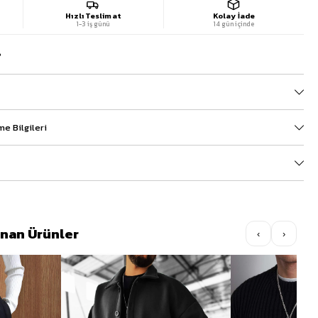
Hızlı Teslimat
Kolay İade
1-3 iş günü
14 gün içinde
?
e Bilgileri
lınan Ürünler
‹
›