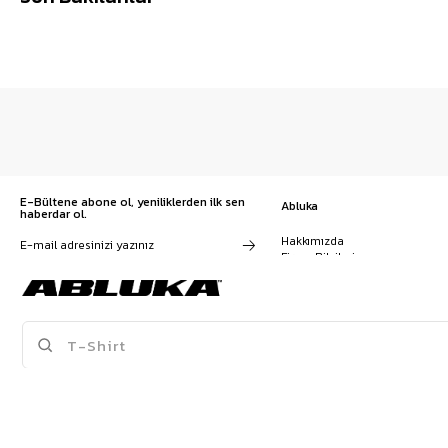
E-Bültene abone ol, yeniliklerden ilk sen
Abluka
haberdar ol.
Hakkımızda
Firma Bilgileri
Franchise Başvuru
Kampanyalar, ürünler ve
Kariyer
değişiklikler hakkında e-mail ve
İş Birliği
SMS almayı kendi rızamla kabul
Sözleşmeler
ediyorum. Gizlilik sözleşmesine
Blog
buradan ulaşabilirsin
SPOR ATLET
BAGGY PANTOLON
KRUVAZE TAKIM ELBISE
T-SHIRT
POPÜLER ÜRÜNLER