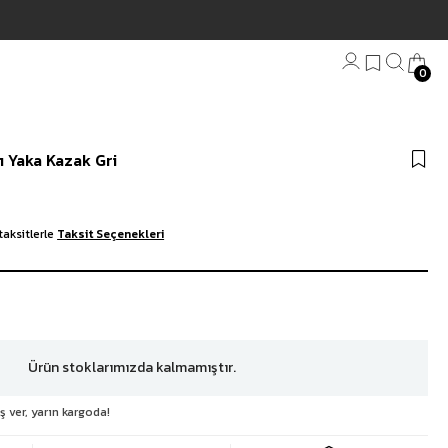
 3000₺ Üzeri Ücretsiz Kargo
0
Bandana
ı Yaka Kazak Gri
Plaj Havlu
Anahtarlık
taksitlerle
Taksit Seçenekleri
Ürün stoklarımızda kalmamıştır.
ş ver, yarın kargoda!