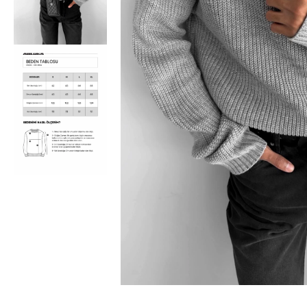
Bisiklet Yaka T-Shirt
Pamuklu T-Shirt
Spor Atleti
Sweatshirt
Hoodie / Kapüşonlu
Hırka
Kazak