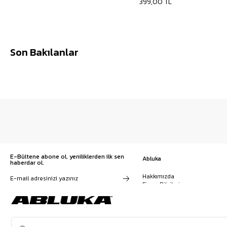
399,00 TL
Son Bakılanlar
E-Bültene abone ol, yeniliklerden ilk sen
Abluka
haberdar ol.
Hakkımızda
Firma Bilgileri
Franchise Başvuru
Kampanyalar, ürünler ve
Kariyer
değişiklikler hakkında e-mail ve
İş Birliği
SMS almayı kendi rızamla kabul
Sözleşmeler
ediyorum. Gizlilik sözleşmesine
Blog