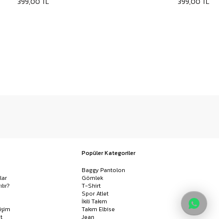
399,00 TL
399,00 TL
Popüler Kategoriler
Baggy Pantolon
lar
Gömlek
ılır?
T-Shirt
Spor Atlet
İkili Takım
işim
Takım Elbise
t
Jean