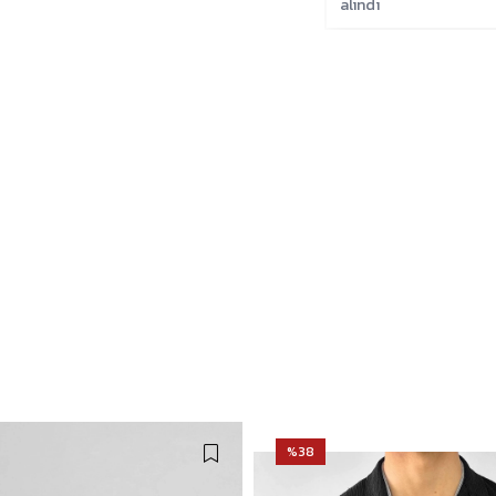
alındı
%38