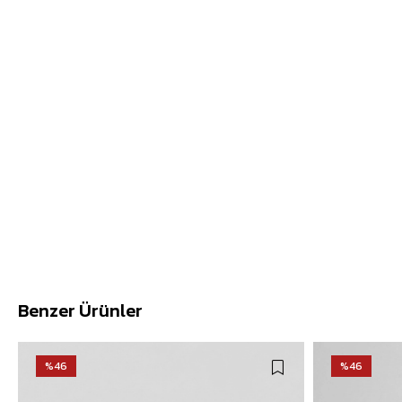
Benzer Ürünler
%46
%46