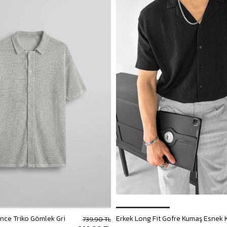
İnce Triko Gömlek Gri
739,90 TL