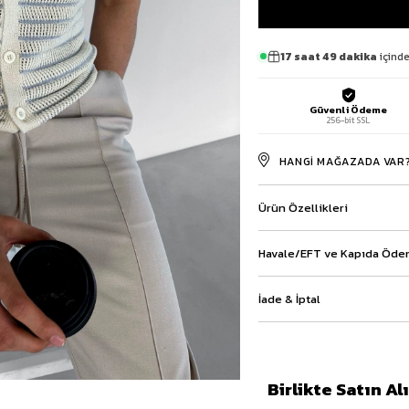
Baggy Şort
Keten Şort
17 saat 49 dakika
içinde
Kargo Şort
İKİLİ TAKIM
Gömlek Pantolon Takım
Güvenli Ödeme
Ceket Pantolon Takım
256-bit SSL
Eşofman Takımı
HANGI MAĞAZADA VAR
Ürün Özellikleri
Havale/EFT ve Kapıda Ödem
İade & İptal
Birlikte Satın A