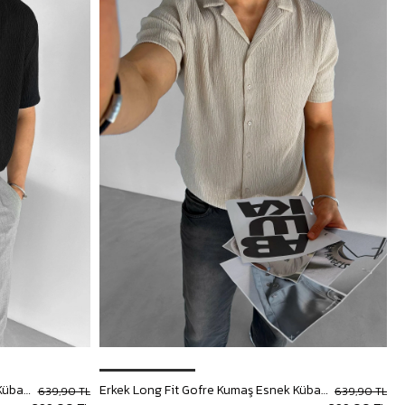
Erkek Long Fit Gofre Kumaş Esnek Küba Yaka Gömlek Siyah
Erkek Long Fit Gofre Kumaş Esnek Küba Yaka Gömlek Bej
639,90 TL
639,90 TL