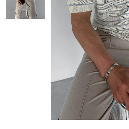
Bisiklet Yaka T-Shirt
Pamuklu T-Shirt
Spor Atleti
Sweatshirt
Hoodie / Kapüşonlu
Hırka
Kazak