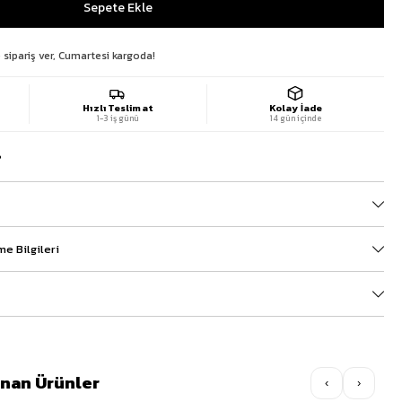
 sipariş ver, Cumartesi kargoda!
Hızlı Teslimat
Kolay İade
1-3 iş günü
14 gün içinde
?
e Bilgileri
lınan Ürünler
‹
›