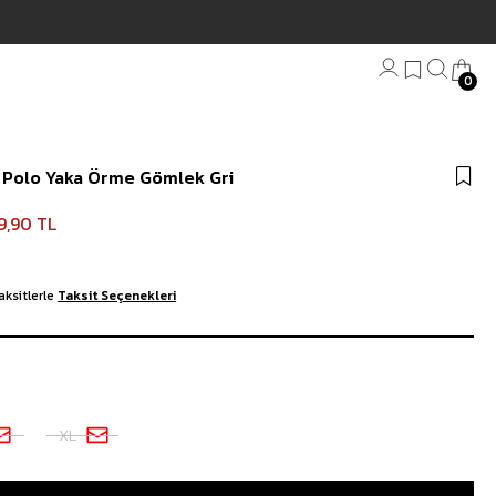
0
Bandana
i Polo Yaka Örme Gömlek Gri
Plaj Havlu
Anahtarlık
9,90 TL
aksitlerle
Taksit Seçenekleri
XL