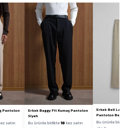
Erkek Beli Lastik
ş Pantolon
Erkek Baggy Fit Kumaş Pantolon
Pantolon Bej
Siyah
Bu ürünle birlikt
ez satın
Bu ürünle birlikte
18
kez satın