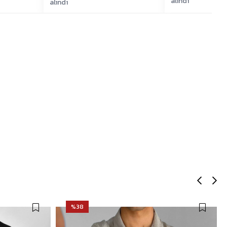
alındı
alındı
%38