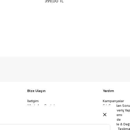
399,00 TL
Bize Ulaşın
Yardım
İletişim
Kampanyalar
WhatsApp Destek
Sık Sorulan Soru
Mağazalar
Nasıl Alışveriş Yap
Ödeme Yöntemleri
Giysi Bakımı
Banka Hesap Bilgileri
İptal & İade
Havale/EFT ve Kapıda Ödeme
Kolay İade & Değ
Uygulamamızı İndirin
Kargo ve Teslima