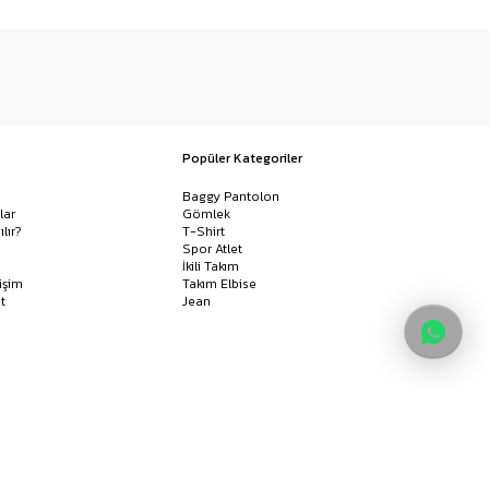
Popüler Kategoriler
Baggy Pantolon
lar
Gömlek
ılır?
T-Shirt
Spor Atlet
İkili Takım
işim
Takım Elbise
t
Jean