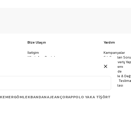
Bize Ulaşın
Yardım
İletişim
Kampanyalar
WhatsApp Destek
Sık Sorulan Soru
Mağazalar
Nasıl Alışveriş Yap
Ödeme Yöntemleri
Giysi Bakımı
Banka Hesap Bilgileri
İptal & İade
Havale/EFT ve Kapıda Ödeme
Kolay İade & Değ
Uygulamamızı İndirin
Kargo ve Teslima
Site Haritası
KEMER
GÖMLEK
BANDANA
JEAN
ÇORAP
POLO YAKA TIŞÖRT