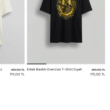
az
Erkek Baskılı Oversize T-Shirt Siyah
449,90 TL
449,90 TL
175,00 TL
175,00 TL