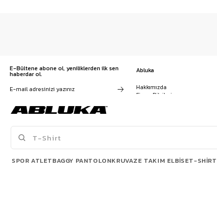
E-Bültene abone ol, yeniliklerden ilk sen
Abluka
haberdar ol.
Hakkımızda
Firma Bilgileri
Franchise Başvuru
Kampanyalar, ürünler ve
Kariyer
değişiklikler hakkında e-mail ve
İş Birliği
SMS almayı kendi rızamla kabul
Sözleşmeler
ediyorum. Gizlilik sözleşmesine
Blog
buradan ulaşabilirsin
SPOR ATLET
BAGGY PANTOLON
KRUVAZE TAKIM ELBISE
T-SHIRT
POPÜLER ÜRÜNLER
© 2026 Abluka. All rights reserved.