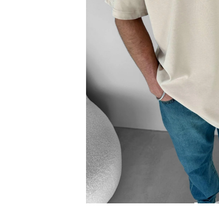
Bisiklet Yaka T-Shirt
Pamuklu T-Shirt
Spor Atleti
Sweatshirt
Hoodie / Kapüşonlu
Hırka
Kazak