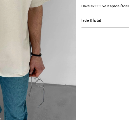
Baggy Şort
Havale/EFT ve Kapıda Ödem
Keten Şort
Kargo Şort
İade & İptal
İKİLİ TAKIM
Gömlek Pantolon Takım
Ceket Pantolon Takım
Eşofman Takımı