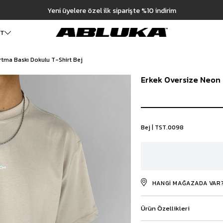
dirim
ET
rtma Baskı Dokulu T-Shirt Bej
ALT GİYİM
Cüzdan
DIŞ GİYİM
Erkek Oversize Neon 
Pantolon
Ceket
Kartlık
Baggy Pantolon
Kaban
Çanta
Kumaş Pantolon
Mont
Pileli Pantolon
Trençkot
Keten Pantolon
İÇ GİYİM
Bej | TST.0098
Jean
Atlet
Baggy Jean
Boxer
Boyfriend Jean
Çorap
Slim Fit Jean
Distressed Jean
HANGI MAĞAZADA VAR
Regular Fit Jean
Eşofman
Ürün Özellikleri
Şort
Deniz Şortu