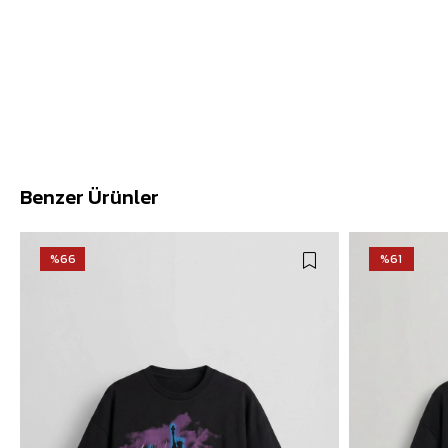
Benzer Ürünler
%66
%61