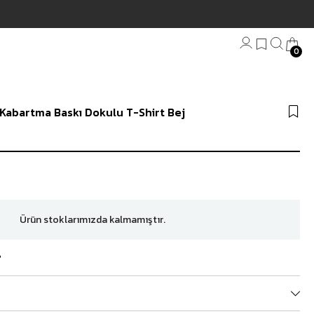
Hızlı
0
Bandana
Kabartma Baskı Dokulu T-Shirt Bej
Plaj Havlu
Anahtarlık
Ürün stoklarımızda kalmamıştır.
?