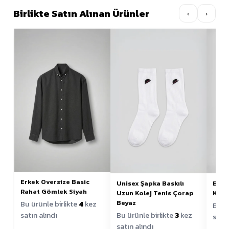
Birlikte Satın Alınan Ürünler
‹
›
Erkek Oversize Basic
Unisex Şapka Baskılı
Erke
Rahat Gömlek Siyah
Uzun Kolej Tenis Çorap
Kole
Beyaz
Bu ürünle birlikte
4
kez
Bu ür
Bu ürünle birlikte
3
kez
satın alındı
satın
satın alındı