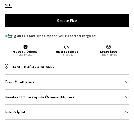
STD
1 gün 16 saat
içinde sipariş ver, Pazartesi kargoda!
Güvenli Ödeme
Hızlı Teslimat
Kolay İade
256-bit SSL
1-3 iş günü
14 gün içinde
HANGI MAĞAZADA VAR?
Ürün Özellikleri
Havale/EFT ve Kapıda Ödeme Bilgileri
İade & İptal