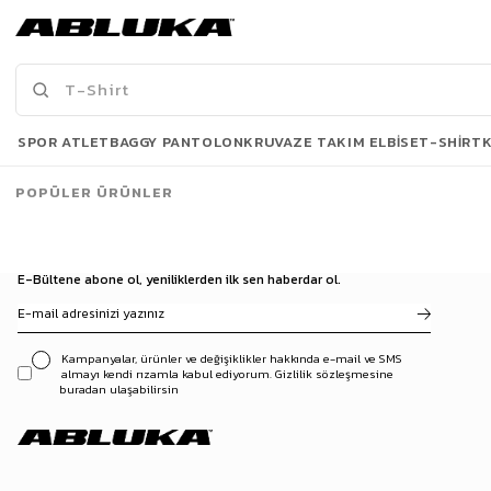
Erkek Çizgili Desenli Uzun Kolej Tenis Çorap Kırmızı Mavi
Unisex Desen Baskılı Uzun Kolej Tenis Çorap Yeşil
69,90 TL
69,90 TL
Son Bakılanlar
SPOR ATLET
BAGGY PANTOLON
KRUVAZE TAKIM ELBISE
T-SHIRT
POPÜLER ÜRÜNLER
E-Bültene abone ol, yeniliklerden ilk sen haberdar ol.
Kampanyalar, ürünler ve değişiklikler hakkında e-mail ve SMS
almayı kendi rızamla kabul ediyorum. Gizlilik sözleşmesine
buradan ulaşabilirsin