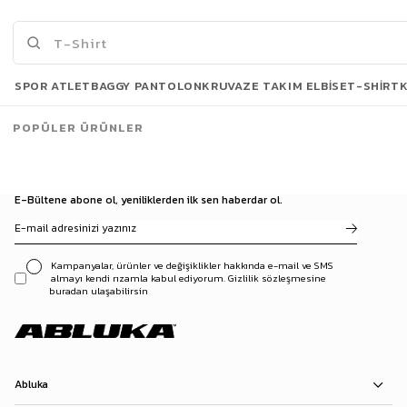
149,90 TL
149,90 TL
Son Bakılanlar
SPOR ATLET
BAGGY PANTOLON
KRUVAZE TAKIM ELBISE
T-SHIRT
POPÜLER ÜRÜNLER
E-Bültene abone ol, yeniliklerden ilk sen haberdar ol.
Kampanyalar, ürünler ve değişiklikler hakkında e-mail ve SMS
almayı kendi rızamla kabul ediyorum. Gizlilik sözleşmesine
buradan ulaşabilirsin
Abluka