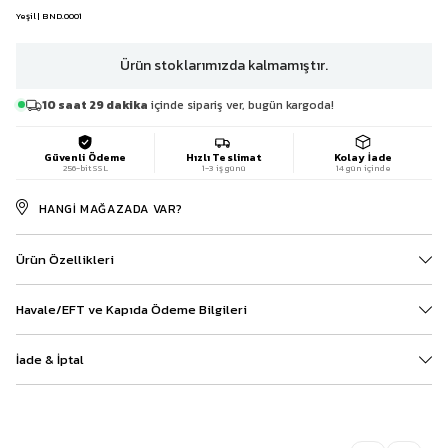
Yeşil | BND.0001
Ürün stoklarımızda kalmamıştır.
10 saat 29 dakika
içinde sipariş ver, bugün kargoda!
Güvenli Ödeme
Hızlı Teslimat
Kolay İade
256-bit SSL
1-3 iş günü
14 gün içinde
HANGI MAĞAZADA VAR?
Ürün Özellikleri
Havale/EFT ve Kapıda Ödeme Bilgileri
İade & İptal