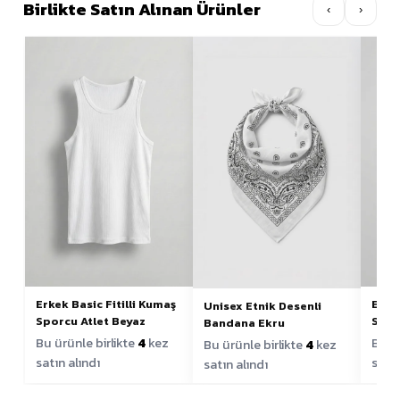
Birlikte Satın Alınan Ürünler
‹
›
Erkek Basic Fitilli Kumaş
Erkek
Unisex Etnik Desenli
Sporcu Atlet Beyaz
Spor
Bandana Ekru
Bu ürünle birlikte
4
kez
Bu ür
Bu ürünle birlikte
4
kez
satın alındı
satın
satın alındı