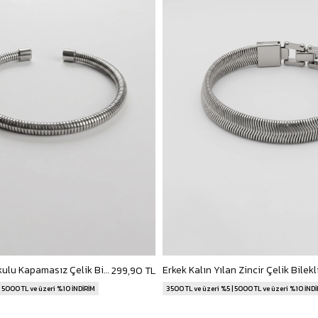
Erkek Spiral Dokulu Kapamasız Çelik Bileklik Gümüş
299,90 TL
| 5000 TL ve üzeri %10 İNDİRİM
3500 TL ve üzeri %5 | 5000 TL ve üzeri %10 İND