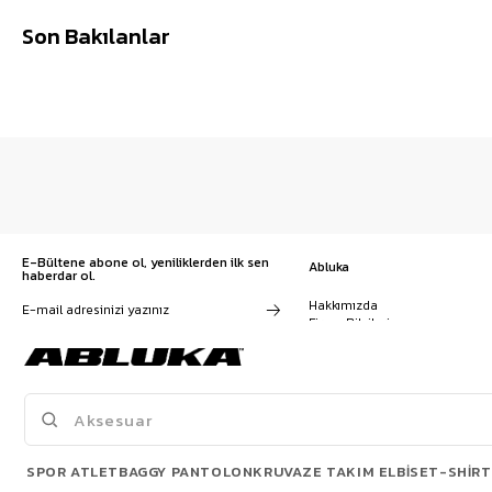
Son Bakılanlar
E-Bültene abone ol, yeniliklerden ilk sen
Abluka
haberdar ol.
Hakkımızda
Firma Bilgileri
Franchise Başvuru
Kampanyalar, ürünler ve
Kariyer
değişiklikler hakkında e-mail ve
İş Birliği
SMS almayı kendi rızamla kabul
Sözleşmeler
ediyorum. Gizlilik sözleşmesine
Blog
buradan ulaşabilirsin
SPOR ATLET
BAGGY PANTOLON
KRUVAZE TAKIM ELBISE
T-SHIRT