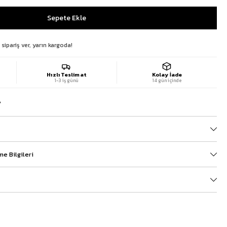
 sipariş ver, yarın kargoda!
Hızlı Teslimat
Kolay İade
1-3 iş günü
14 gün içinde
?
e Bilgileri