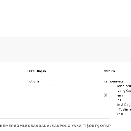
Bize Ulaşın
Yardım
İletişim
Kampanyalar
WhatsApp Destek
Sık Sorulan Soru
Mağazalar
Nasıl Alışveriş Yap
Ödeme Yöntemleri
Giysi Bakımı
Banka Hesap Bilgileri
İptal & İade
Havale/EFT ve Kapıda Ödeme
Kolay İade & Değ
Uygulamamızı İndirin
Kargo ve Teslima
Site Haritası
KEMER
GÖMLEK
BANDANA
JEAN
POLO YAKA TIŞÖRT
ÇORAP