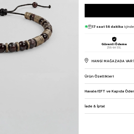
Baggy Şort
Keten Şort
Kargo Şort
İKİLİ TAKIM
17 saat 56 dakika
içinde
Gömlek Pantolon Takım
Ceket Pantolon Takım
Güvenli Ödeme
Eşofman Takımı
256-bit SSL
HANGI MAĞAZADA VAR
Ürün Özellikleri
Havale/EFT ve Kapıda Ödem
İade & İptal