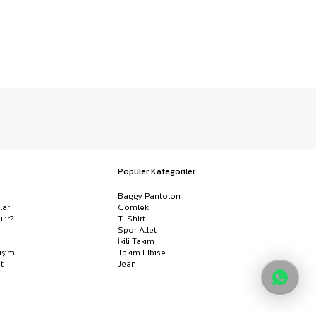
Popüler Kategoriler
Baggy Pantolon
lar
Gömlek
ılır?
T-Shirt
Spor Atlet
İkili Takım
işim
Takım Elbise
t
Jean