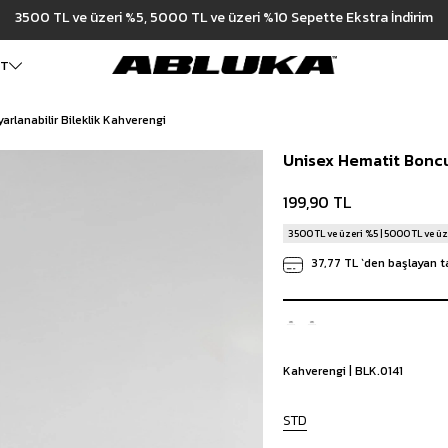
3500 TL ve üzeri %5, 5000 TL ve üzeri %10 Sepette Ekstra İndirim
ET
rlanabilir Bileklik Kahverengi
ALT GİYİM
Cüzdan
DIŞ GİYİM
Unisex Hematit Boncuk
Pantolon
Ceket
Kartlık
Baggy Pantolon
Kaban
Çanta
199,90 TL
Kumaş Pantolon
Mont
Pileli Pantolon
Trençkot
3500 TL ve üzeri %5 | 5000 TL ve üz
Keten Pantolon
İÇ GİYİM
37,77 TL
`den başlayan ta
Jean
Atlet
Baggy Jean
Boxer
Boyfriend Jean
Çorap
Slim Fit Jean
Distressed Jean
Kahverengi | BLK.0141
Regular Fit Jean
Eşofman
STD
Şort
Deniz Şortu