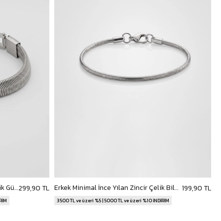
Erkek Kalın Yılan Zincir Çelik Bileklik Gümüş
Erkek Minimal İnce Yılan Zincir Çelik Bileklik Gümüş
299,90 TL
199,90 TL
İRİM
3500 TL ve üzeri %5 | 5000 TL ve üzeri %10 İNDİRİM
3