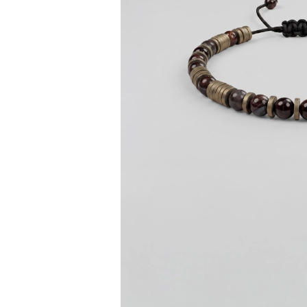
Bisiklet Yaka T-Shirt
Pamuklu T-Shirt
Spor Atleti
Sweatshirt
Hoodie / Kapüşonlu
Hırka
Kazak