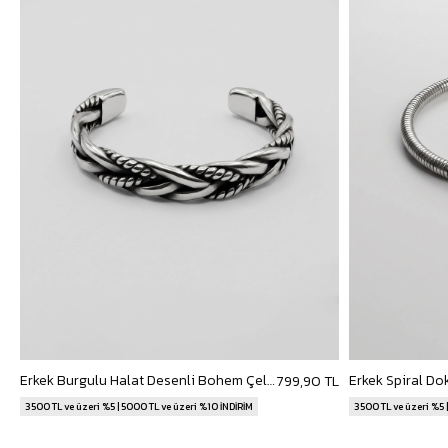
Erkek Burgulu Halat Desenli Bohem Çelik Bileklik Gümüş
799,90 TL
3500 TL ve üzeri %5 | 5000 TL ve üzeri %10 İNDİRİM
3500 TL ve üzeri %5 