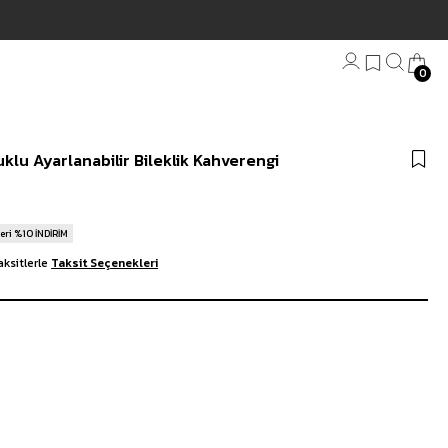
0
Bandana
lu Ayarlanabilir Bileklik Kahverengi
Plaj Havlu
Anahtarlık
eri %10 İNDİRİM
ksitlerle
Taksit Seçenekleri