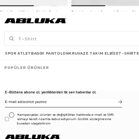
Erkek Sportif Detaylı Gözlük Siyah
Erkek Kare Metal Çerçeveli Polarize Güneş Gözlüğü Siyah
599,90 TL
599,90 TL
Son Bakılanlar
SPOR ATLET
BAGGY PANTOLON
KRUVAZE TAKIM ELBISE
T-SHIRT
POPÜLER ÜRÜNLER
E-Bültene abone ol, yeniliklerden ilk sen haberdar ol.
Kampanyalar, ürünler ve değişiklikler hakkında e-mail ve SMS
almayı kendi rızamla kabul ediyorum. Gizlilik sözleşmesine
buradan ulaşabilirsin