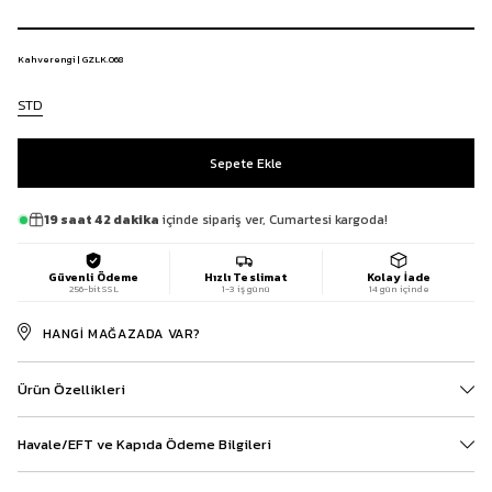
Kahverengi | GZLK.068
STD
19 saat 42 dakika
içinde sipariş ver, Cumartesi kargoda!
Güvenli Ödeme
Hızlı Teslimat
Kolay İade
256-bit SSL
1-3 iş günü
14 gün içinde
HANGI MAĞAZADA VAR?
Ürün Özellikleri
Havale/EFT ve Kapıda Ödeme Bilgileri