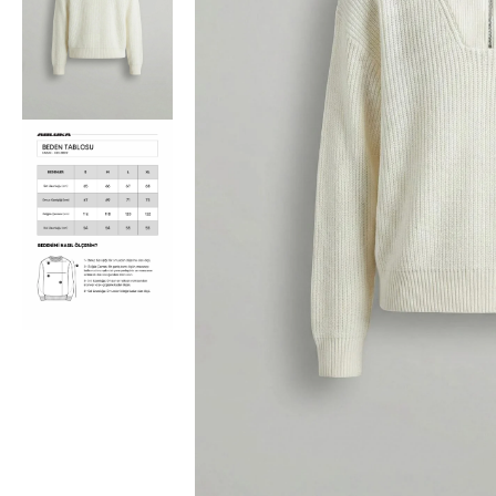
Bisiklet Yaka T-Shirt
Pamuklu T-Shirt
Spor Atleti
Sweatshirt
Hoodie / Kapüşonlu
Hırka
Kazak