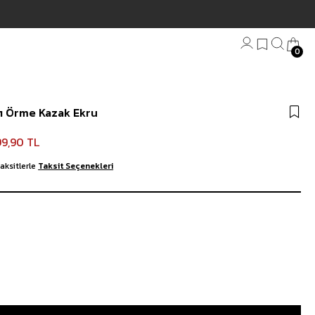
0
Bandana
ı Örme Kazak Ekru
Plaj Havlu
Anahtarlık
99,90 TL
aksitlerle
Taksit Seçenekleri