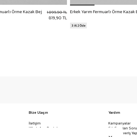
muarlı Örme Kazak Bej
1.099,90 TL
819,90 TL
3 Al 2 Öde
Bize Ulaşın
Yardım
İletişim
Kampanyalar
WhatsApp Destek
Sık Sorulan Soru
Mağazalar
Nasıl Alışveriş Yap