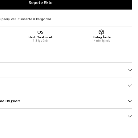
sipariş ver, Cumartesi kargoda!
Hızlı Teslimat
Kolay İade
1-3 iş günü
14 gün içinde
?
e Bilgileri