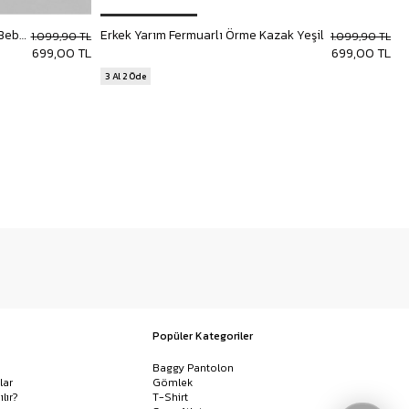
Erkek Yarım Fermuarlı Örme Kazak Bebek Mavi
Erkek Yarım Fermuarlı Örme Kazak Yeşil
E
1.099,90 TL
1.099,90 TL
699,00 TL
699,00 TL
3 Al 2 Öde
Popüler Kategoriler
Baggy Pantolon
lar
Gömlek
ılır?
T-Shirt