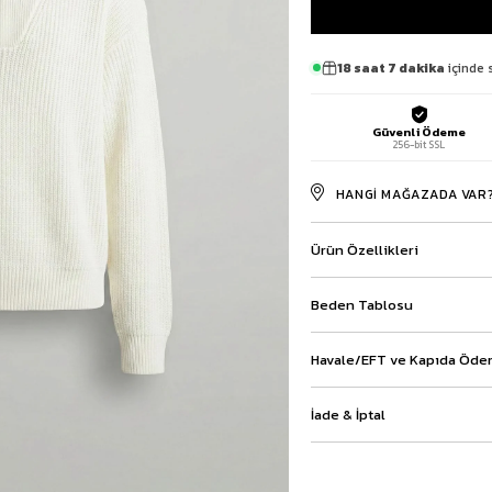
Baggy Şort
Keten Şort
18 saat 7 dakika
içinde 
Kargo Şort
İKİLİ TAKIM
Gömlek Pantolon Takım
Güvenli Ödeme
Ceket Pantolon Takım
256-bit SSL
Eşofman Takımı
HANGI MAĞAZADA VAR
Ürün Özellikleri
Beden Tablosu
Havale/EFT ve Kapıda Ödem
İade & İptal