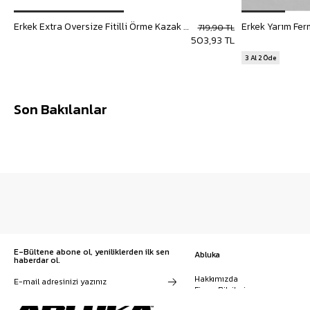
Erkek Extra Oversize Fitilli Örme Kazak Saks Mavi
Erkek Yarım Fer
719,90 TL
503,93 TL
3 Al 2 Öde
Son Bakılanlar
E-Bültene abone ol, yeniliklerden ilk sen
Abluka
haberdar ol.
Hakkımızda
Firma Bilgileri
Franchise Başvuru
Kampanyalar, ürünler ve