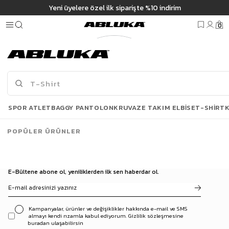
m
Yeni üyelere özel ilk siparişte %10 indirim
0
SPOR ATLET
BAGGY PANTOLON
KRUVAZE TAKIM ELBISE
T-SHIRT
POPÜLER ÜRÜNLER
E-Bültene abone ol, yeniliklerden ilk sen haberdar ol.
Kampanyalar, ürünler ve değişiklikler hakkında e-mail ve SMS
almayı kendi rızamla kabul ediyorum. Gizlilik sözleşmesine
buradan ulaşabilirsin