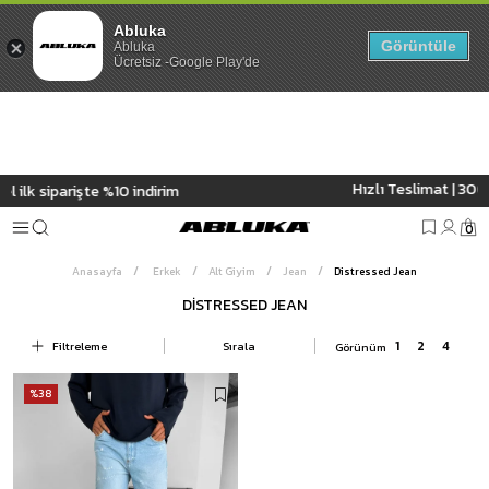
Abluka
Görüntüle
Abluka
Ücretsiz -Google Play'de
Hızlı Teslimat | 3000₺ Üzeri Ücre
 %10 indirim
0
Anasayfa
Erkek
Alt Giyim
Jean
Distressed Jean
DISTRESSED JEAN
Filtreleme
Sırala
%38