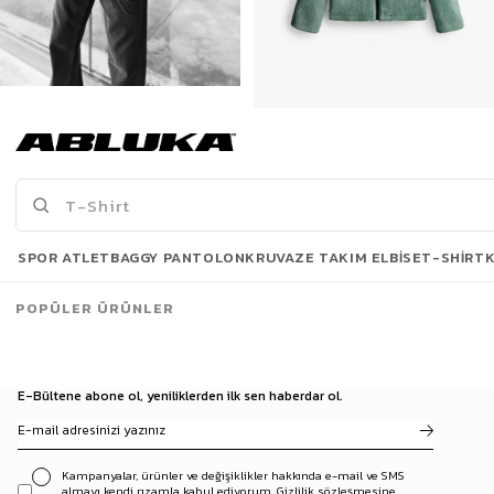
Erkek Oversize Basic Rahat Ceket Siyah
Erkek Oversize Dik Yaka Peluş Ceket Haki Yeşil
399,90 TL
639,90 TL
699,90 TL
1.439,90 TL
Son Bakılanlar
SPOR ATLET
BAGGY PANTOLON
KRUVAZE TAKIM ELBISE
T-SHIRT
POPÜLER ÜRÜNLER
E-Bültene abone ol, yeniliklerden ilk sen haberdar ol.
Kampanyalar, ürünler ve değişiklikler hakkında e-mail ve SMS
almayı kendi rızamla kabul ediyorum. Gizlilik sözleşmesine