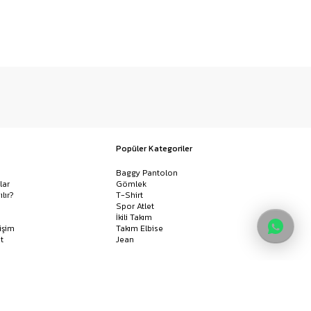
Popüler Kategoriler
Baggy Pantolon
lar
Gömlek
ılır?
T-Shirt
Spor Atlet
İkili Takım
işim
Takım Elbise
t
Jean