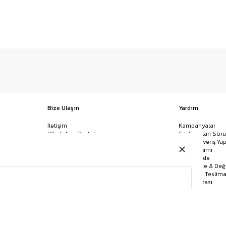
Bize Ulaşın
Yardım
İletişim
Kampanyalar
WhatsApp Destek
Sık Sorulan Soru
Mağazalar
Nasıl Alışveriş Yap
Ödeme Yöntemleri
Giysi Bakımı
Banka Hesap Bilgileri
İptal & İade
Havale/EFT ve Kapıda Ödeme
Kolay İade & Değ
Uygulamamızı İndirin
Kargo ve Teslima
Site Haritası
KEMER
GÖMLEK
BANDANA
JEAN
POLO YAKA TIŞÖRT
ÇORAP