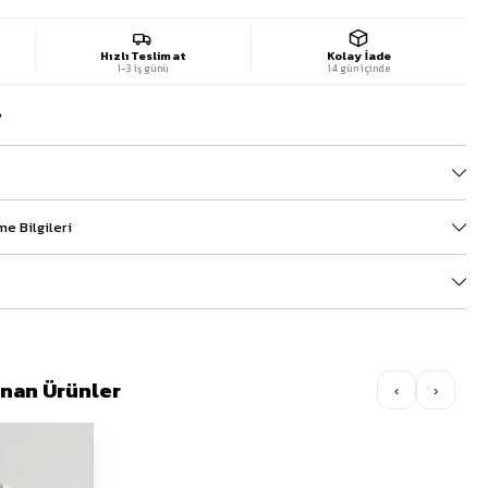
Hızlı Teslimat
Kolay İade
1-3 iş günü
14 gün içinde
?
e Bilgileri
lınan Ürünler
‹
›