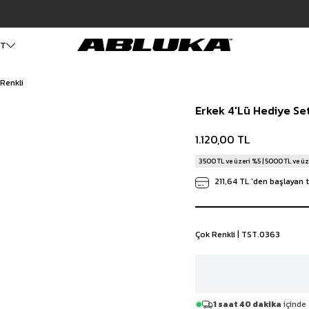
Hızlı Teslimat | 3000₺ Üzeri Ücretsiz Kargo
L
ET
 Renkli
ALT GİYİM
Cüzdan
DIŞ GİYİM
Erkek 4'Lü Hediye Set
Pantolon
Ceket
Kartlık
Baggy Pantolon
Kaban
Çanta
1.120,00 TL
Kumaş Pantolon
Mont
Pileli Pantolon
Trençkot
3500 TL ve üzeri %5 | 5000 TL ve üz
Keten Pantolon
İÇ GİYİM
211,64 TL
`den başlayan t
Jean
Atlet
Baggy Jean
Boxer
Boyfriend Jean
Çorap
Slim Fit Jean
Çok Renkli | TST.0363
Distressed Jean
Regular Fit Jean
Eşofman
Şort
1 saat 40 dakika
içinde 
Deniz Şortu