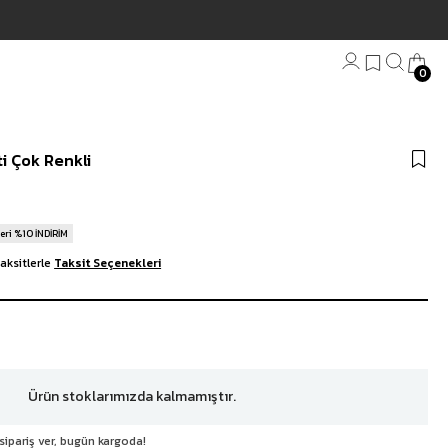
0
Bandana
i Çok Renkli
Plaj Havlu
Anahtarlık
eri %10 İNDİRİM
aksitlerle
Taksit Seçenekleri
Ürün stoklarımızda kalmamıştır.
sipariş ver, bugün kargoda!