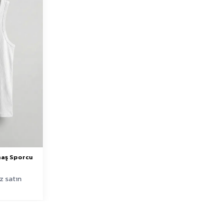
umaş Sporcu
z satın