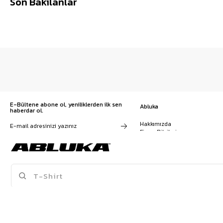
Son Bakılanlar
E-Bültene abone ol, yeniliklerden ilk sen
Abluka
haberdar ol.
Hakkımızda
Firma Bilgileri
Franchise Başvuru
Kampanyalar, ürünler ve
Kariyer
değişiklikler hakkında e-mail ve
İş Birliği
SMS almayı kendi rızamla kabul
Sözleşmeler
ediyorum. Gizlilik sözleşmesine
Blog
buradan ulaşabilirsin
SPOR ATLET
BAGGY PANTOLON
KRUVAZE TAKIM ELBISE
T-SHIRT