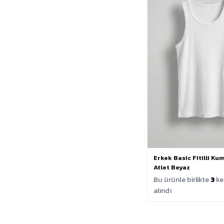
Erkek Basic Fitilli K
Atlet Beyaz
Bu ürünle birlikte
3
ke
alındı