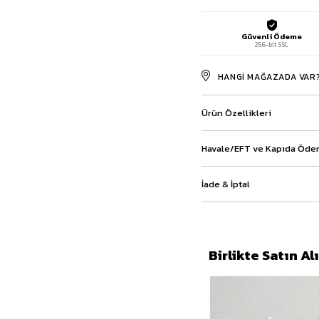
Baggy Şort
Keten Şort
Güvenli Ödeme
Kargo Şort
256-bit SSL
İKİLİ TAKIM
HANGI MAĞAZADA VAR
Gömlek Pantolon Takım
Ceket Pantolon Takım
Eşofman Takımı
Ürün Özellikleri
Havale/EFT ve Kapıda Ödem
İade & İptal
Birlikte Satın A