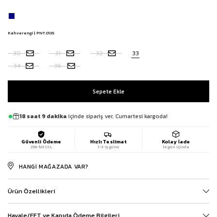
Kahverengi | PNT.0135
30
31
32
33
34
36
18 saat 9 dakika
içinde sipariş ver, Cumartesi kargoda!
Güvenli Ödeme
Hızlı Teslimat
Kolay İade
256-bit SSL
1-3 iş günü
14 gün içinde
HANGI MAĞAZADA VAR?
Ürün Özellikleri
Havale/EFT ve Kapıda Ödeme Bilgileri