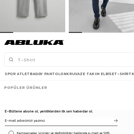
Erkek Boyfriend Zincirli Kumaş Pantolon Açık Gri
Erkek Pileli Kumaş Pantolon Lacivert
399,90 TL
549,90 TL
999,90 TL
999,90 TL
Son Bakılanlar
SPOR ATLET
BAGGY PANTOLON
KRUVAZE TAKIM ELBISE
T-SHIRT
POPÜLER ÜRÜNLER
E-Bültene abone ol, yeniliklerden ilk sen haberdar ol.
Kampanyalar, ürünler ve değişiklikler hakkında e-mail ve SMS