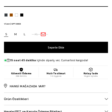
Vizon | GPT.0003
S
M
L
XL
15 saat 45 dakika
içinde sipariş ver, Cumartesi kargoda!
Güvenli Ödeme
Hızlı Teslimat
Kolay İade
256-bit SSL
1-3 iş günü
14 gün içinde
HANGI MAĞAZADA VAR?
Ürün Özellikleri
Havale/EFT ve Kapıda Ödeme Bilgileri