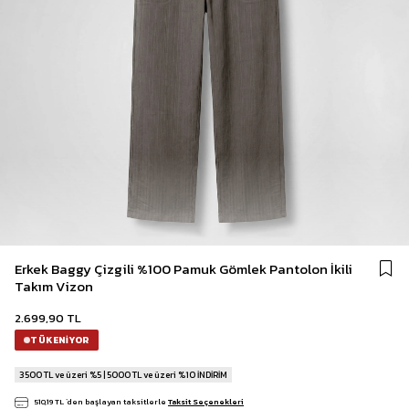
Erkek Baggy Çizgili %100 Pamuk Gömlek Pantolon İkili
Takım Vizon
2.699,90 TL
TÜKENIYOR
3500 TL ve üzeri %5 | 5000 TL ve üzeri %10 İNDİRİM
510,19 TL
`den başlayan taksitlerle
Taksit Seçenekleri