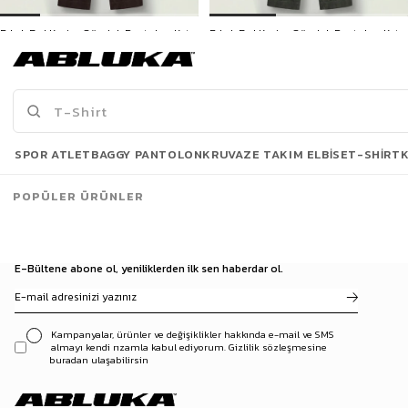
Erkek Bol Kesim Gömlek Pantolon Keten İkili Takım Kahverengi
Erkek Bol Kesim Gömlek Pantolon Keten İkili Takım Haki
2.599,90 TL
2.599,90 TL
3500 TL ve üzeri %5 | 5000 TL ve üzeri %10
3500 TL ve üzeri %5 | 5000 TL ve üzeri %10
İNDİRİM
İNDİRİM
Son Bakılanlar
SPOR ATLET
BAGGY PANTOLON
KRUVAZE TAKIM ELBISE
T-SHIRT
POPÜLER ÜRÜNLER
E-Bültene abone ol, yeniliklerden ilk sen haberdar ol.
Kampanyalar, ürünler ve değişiklikler hakkında e-mail ve SMS
almayı kendi rızamla kabul ediyorum. Gizlilik sözleşmesine
buradan ulaşabilirsin