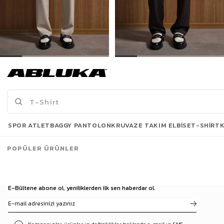
Erkek Baggy Fit Kumaş Pantolon Bej
Erkek Baggy Fit Kumaş Pantolon Kahve
1.299,90 TL
1.299,90 TL
Son Bakılanlar
SPOR ATLET
BAGGY PANTOLON
KRUVAZE TAKIM ELBISE
T-SHIRT
POPÜLER ÜRÜNLER
E-Bültene abone ol, yeniliklerden ilk sen haberdar ol.