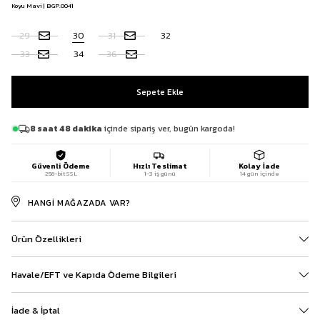
Koyu Mavi | BGP.0041
29
30
31
32
33
34
36
8 saat 48 dakika
içinde sipariş ver, bugün kargoda!
Güvenli Ödeme
Hızlı Teslimat
Kolay İade
256-bit SSL
1-3 iş günü
14 gün içinde
HANGI MAĞAZADA VAR?
Ürün Özellikleri
Havale/EFT ve Kapıda Ödeme Bilgileri
İade & İptal