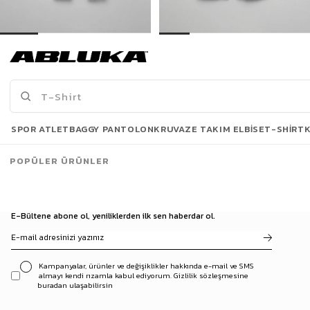
Erkek Boyfriend Kalıp Yıpratılmış Jean Pantolon Koyu Mavi
Erkek Baggy Fit Şerit Detaylı Duo Jean Siyah
499,00 TL
699,00 TL
889,90 TL
1.099,90 TL
Son Bakılanlar
SPOR ATLET
BAGGY PANTOLON
KRUVAZE TAKIM ELBISE
T-SHIRT
POPÜLER ÜRÜNLER
E-Bültene abone ol, yeniliklerden ilk sen haberdar ol.
Kampanyalar, ürünler ve değişiklikler hakkında e-mail ve SMS
almayı kendi rızamla kabul ediyorum. Gizlilik sözleşmesine
buradan ulaşabilirsin