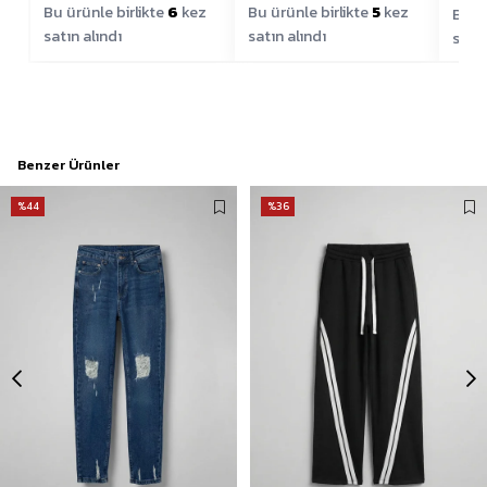
Bu ürünle birlikte
6
kez
Bu ürünle birlikte
5
kez
Bu ür
satın alındı
satın alındı
satın
Benzer Ürünler
%44
%36