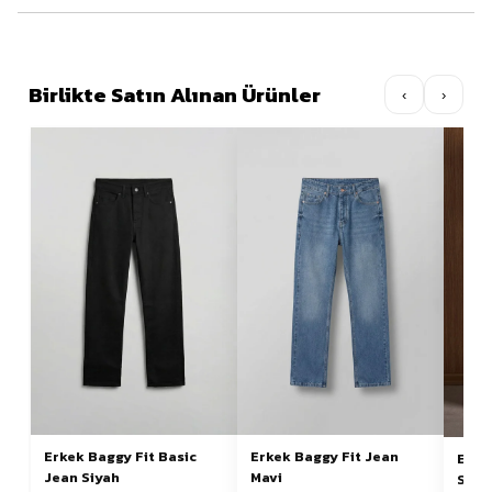
Birlikte Satın Alınan Ürünler
‹
›
Erkek Baggy Fit Basic
Erkek Baggy Fit Jean
Erke
Jean Siyah
Mavi
Siya