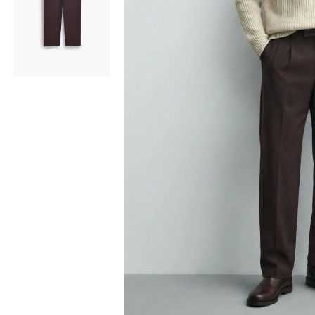
Bisiklet Yaka T-Shirt
Pamuklu T-Shirt
Spor Atleti
Sweatshirt
Hoodie / Kapüşonlu
Hırka
Kazak