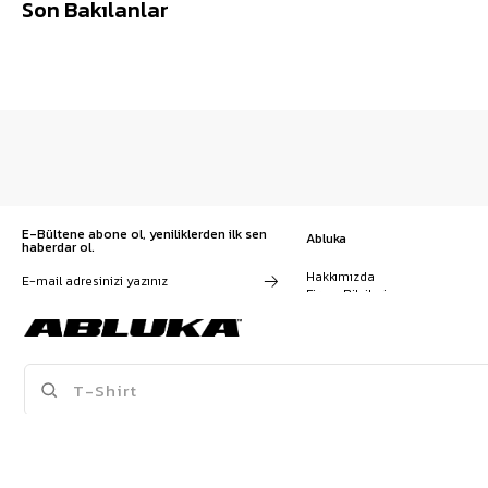
Son Bakılanlar
E-Bültene abone ol, yeniliklerden ilk sen
Abluka
haberdar ol.
Hakkımızda
Firma Bilgileri
Franchise Başvuru
Kampanyalar, ürünler ve
Kariyer
değişiklikler hakkında e-mail ve
İş Birliği
SMS almayı kendi rızamla kabul
Sözleşmeler
ediyorum. Gizlilik sözleşmesine
Blog
buradan ulaşabilirsin
SPOR ATLET
BAGGY PANTOLON
KRUVAZE TAKIM ELBISE
T-SHIRT