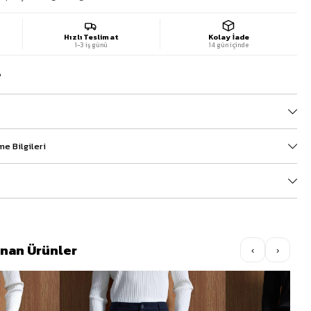
Hızlı Teslimat
Kolay İade
1-3 iş günü
14 gün içinde
?
e Bilgileri
lınan Ürünler
‹
›