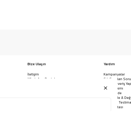
Bize Ulaşın
Yardım
İletişim
Kampanyalar
WhatsApp Destek
Sık Sorulan Soru
Mağazalar
Nasıl Alışveriş Yap
Ödeme Yöntemleri
Giysi Bakımı
Banka Hesap Bilgileri
İptal & İade
Havale/EFT ve Kapıda Ödeme
Kolay İade & Değ
Uygulamamızı İndirin
Kargo ve Teslima
Site Haritası
KEMER
GÖMLEK
BANDANA
JEAN
POLO YAKA TIŞÖRT
ÇORAP