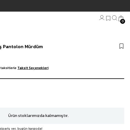
0
Bandana
aş Pantolon Mürdüm
Plaj Havlu
Anahtarlık
taksitlerle
Taksit Seçenekleri
Ürün stoklarımızda kalmamıştır.
sipariş ver, bugün kargoda!