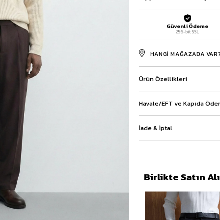
Baggy Şort
Keten Şort
Güvenli Ödeme
Kargo Şort
256-bit SSL
İKİLİ TAKIM
Gömlek Pantolon Takım
HANGI MAĞAZADA VAR
Ceket Pantolon Takım
Eşofman Takımı
Ürün Özellikleri
Havale/EFT ve Kapıda Ödem
İade & İptal
Birlikte Satın A