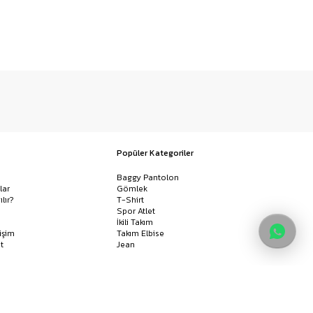
Popüler Kategoriler
Baggy Pantolon
lar
Gömlek
ılır?
T-Shirt
Spor Atlet
İkili Takım
işim
Takım Elbise
t
Jean