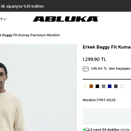
Hızlı Teslimat | 3000₺ Üzeri Ücretsiz Kargo
299,90 TL
ET
ek Baggy Fit Kumaş Pantolon Mürdüm
ALT GİYİM
Cüzdan
DIŞ GİYİM
Erkek Baggy Fit Kum
Pantolon
Ceket
Kartlık
Baggy Pantolon
Kaban
Çanta
1.299,90 TL
Kumaş Pantolon
Mont
Pileli Pantolon
Trençkot
245,64 TL
`den başlayan 
Keten Pantolon
İÇ GİYİM
Jean
Atlet
Baggy Jean
Boxer
Boyfriend Jean
Çorap
Slim Fit Jean
Mürdüm | PNT.0029
Distressed Jean
Regular Fit Jean
Eşofman
Şort
2 saat 34 dakika
içinde 
Deniz Şortu