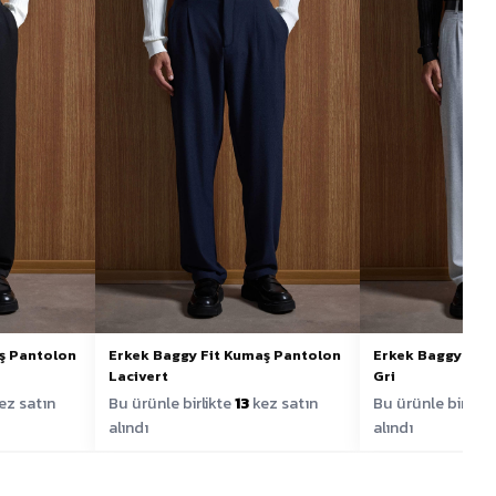
ş Pantolon
Erkek Baggy Fit Kumaş Pantolon
Erkek Baggy Fit
Lacivert
Gri
ez satın
Bu ürünle birlikte
13
kez satın
Bu ürünle birlikt
alındı
alındı