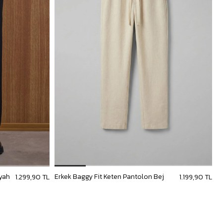
iyah
Erkek Baggy Fit Keten Pantolon Bej
E
1.299,90 TL
1.199,90 TL