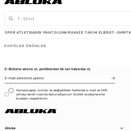
499,00 TL
499,00 TL
869,90 TL
869,90 TL
Son Bakılanlar
SPOR ATLET
BAGGY PANTOLON
KRUVAZE TAKIM ELBISE
T-SHIRT
POPÜLER ÜRÜNLER
E-Bültene abone ol, yeniliklerden ilk sen haberdar ol.
Kampanyalar, ürünler ve değişiklikler hakkında e-mail ve SMS
almayı kendi rızamla kabul ediyorum. Gizlilik sözleşmesine
buradan ulaşabilirsin
Abluka