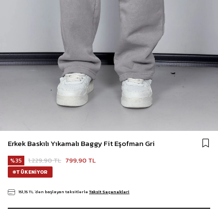
Erkek Baskılı Yıkamalı Baggy Fit Eşofman Gri
1.229,90 TL
799,90 TL
35
TÜKENIYOR
151,15 TL
`den başlayan taksitlerle
Taksit Seçenekleri