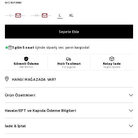
Gri | ESF.0062
S
M
L
XL
1 gün 5 saat
içinde sipariş ver, yarın kargoda!
Güvenli Ödeme
Hızlı Teslimat
Kolay İade
256-bit SSL
1-3 iş günü
14 gün içinde
HANGI MAĞAZADA VAR?
Ürün Özellikleri
Havale/EFT ve Kapıda Ödeme Bilgileri
İade & İptal