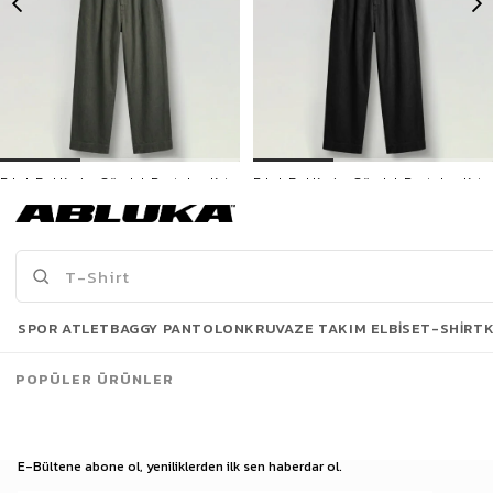
Erkek Bol Kesim Gömlek Pantolon Keten İkili Takım Haki
Erkek Bol Kesim Gömlek Pantolon Keten İkili Takım Siyah
2.599,90 TL
2.599,90 TL
3500 TL ve üzeri %5 | 5000 TL ve üzeri %10
3500 TL ve üzeri %5 | 5000 TL ve üzeri %10
İNDİRİM
İNDİRİM
Son Bakılanlar
SPOR ATLET
BAGGY PANTOLON
KRUVAZE TAKIM ELBISE
T-SHIRT
POPÜLER ÜRÜNLER
E-Bültene abone ol, yeniliklerden ilk sen haberdar ol.