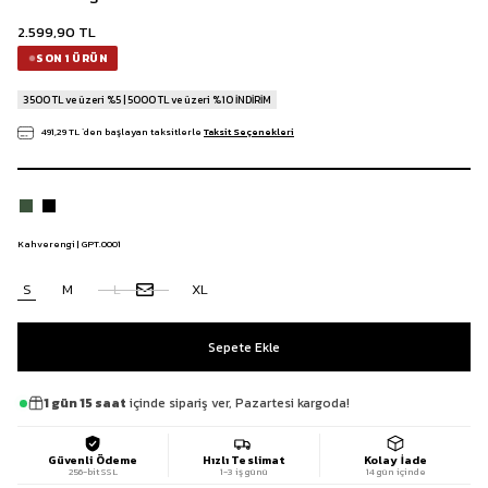
2.599,90 TL
SON 1 ÜRÜN
3500 TL ve üzeri %5 | 5000 TL ve üzeri %10 İNDİRİM
491,29 TL
`den başlayan taksitlerle
Taksit Seçenekleri
Kahverengi | GPT.0001
S
M
L
XL
1 gün 15 saat
içinde sipariş ver, Pazartesi kargoda!
Güvenli Ödeme
Hızlı Teslimat
Kolay İade
256-bit SSL
1-3 iş günü
14 gün içinde