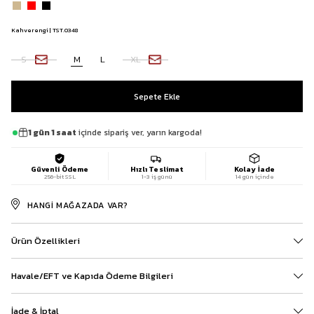
Kahverengi | TST.0348
S
M
L
XL
1 gün 1 saat
içinde sipariş ver, yarın kargoda!
Güvenli Ödeme
Hızlı Teslimat
Kolay İade
256-bit SSL
1-3 iş günü
14 gün içinde
HANGI MAĞAZADA VAR?
Ürün Özellikleri
Havale/EFT ve Kapıda Ödeme Bilgileri
İade & İptal