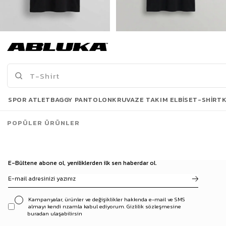
Erkek New York Baskılı Oversize T-Shirt Siyah
Erkek Baskılı Oversize T-Shirt Siyah
175,00 TL
175,00 TL
519,90 TL
449,90 TL
Son Bakılanlar
SPOR ATLET
BAGGY PANTOLON
KRUVAZE TAKIM ELBISE
T-SHIRT
POPÜLER ÜRÜNLER
E-Bültene abone ol, yeniliklerden ilk sen haberdar ol.
Kampanyalar, ürünler ve değişiklikler hakkında e-mail ve SMS
almayı kendi rızamla kabul ediyorum. Gizlilik sözleşmesine
buradan ulaşabilirsin