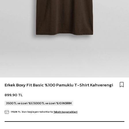
Erkek Boxy Fit Basic %100 Pamuklu T-Shirt Kahverengi
899,90 TL
3500 TL ve üzeri %5 | 5000 TL ve üzeri %10 İNDİRİM
170,05 TL
`den başlayan taksitlerle
Taksit Seçenekleri