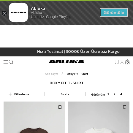
Abluka
Görüntüle
Abluka
Ücretsiz -Google Play'de
Hızlı Teslimat | 3000₺ Üzeri Ücretsiz Kargo
0
Anasayfa
Boxy Fit T-Shirt
BOXY FIT T-SHIRT
Filtreleme
Sırala