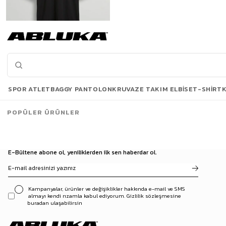
Erkek Nakış Detaylı Kontrast Bisiklet Yaka Boxy Fit T-Shirt Siyah
999,90 TL
SPOR ATLET
BAGGY PANTOLON
KRUVAZE TAKIM ELBISE
T-SHIRT
3500 TL ve üzeri %5 | 5000 TL ve üzeri %10
İNDİRİM
POPÜLER ÜRÜNLER
E-Bültene abone ol, yeniliklerden ilk sen haberdar ol.
Kampanyalar, ürünler ve değişiklikler hakkında e-mail ve SMS
almayı kendi rızamla kabul ediyorum. Gizlilik sözleşmesine
buradan ulaşabilirsin