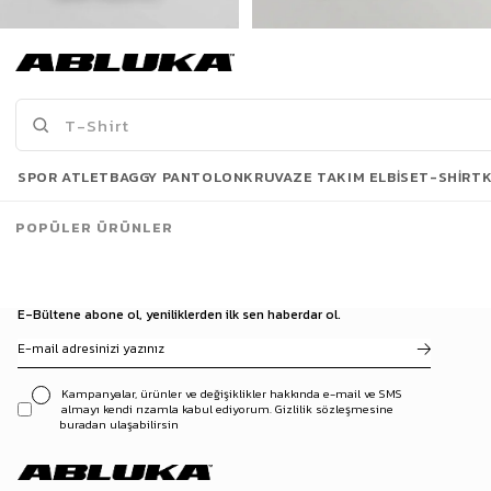
Erkek New York Baskılı Oversize T-Shirt Siyah
Erkek Baskılı Oversize T-Shirt Siyah
175,00 TL
175,00 TL
519,90 TL
449,90 TL
Son Bakılanlar
SPOR ATLET
BAGGY PANTOLON
KRUVAZE TAKIM ELBISE
T-SHIRT
POPÜLER ÜRÜNLER
E-Bültene abone ol, yeniliklerden ilk sen haberdar ol.
Kampanyalar, ürünler ve değişiklikler hakkında e-mail ve SMS
almayı kendi rızamla kabul ediyorum. Gizlilik sözleşmesine
buradan ulaşabilirsin