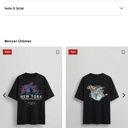
İade & İptal
Benzer Ürünler
%66
%61