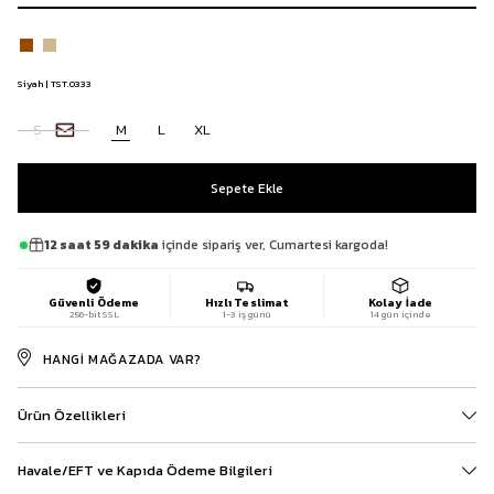
Siyah | TST.0333
S
M
L
XL
12 saat 59 dakika
içinde sipariş ver, Cumartesi kargoda!
Güvenli Ödeme
Hızlı Teslimat
Kolay İade
256-bit SSL
1-3 iş günü
14 gün içinde
HANGI MAĞAZADA VAR?
Ürün Özellikleri
Havale/EFT ve Kapıda Ödeme Bilgileri