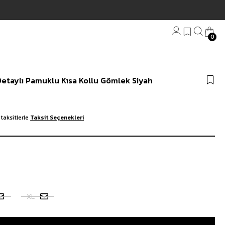
0
Bandana
Detaylı Pamuklu Kısa Kollu Gömlek Siyah
Plaj Havlu
Anahtarlık
taksitlerle
Taksit Seçenekleri
XL