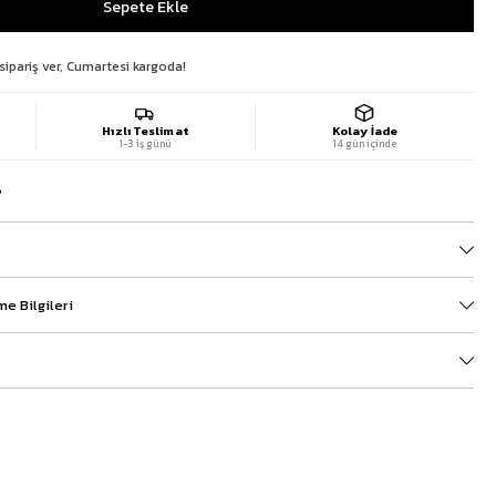
sipariş ver, Cumartesi kargoda!
Hızlı Teslimat
Kolay İade
1-3 iş günü
14 gün içinde
?
e Bilgileri