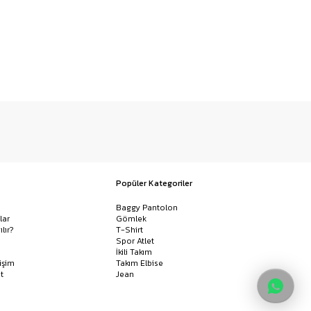
Popüler Kategoriler
Baggy Pantolon
lar
Gömlek
ılır?
T-Shirt
Spor Atlet
İkili Takım
işim
Takım Elbise
t
Jean