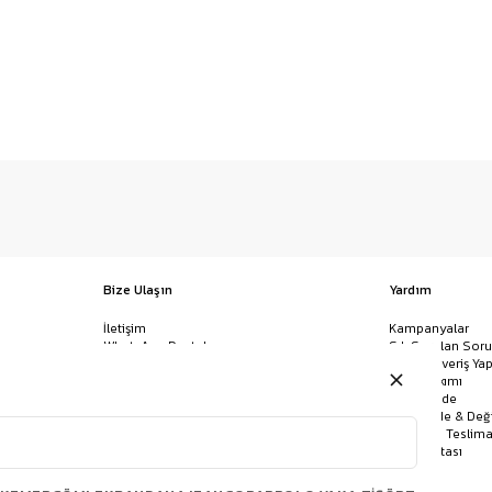
Bize Ulaşın
Yardım
İletişim
Kampanyalar
WhatsApp Destek
Sık Sorulan Soru
Mağazalar
Nasıl Alışveriş Yap
Ödeme Yöntemleri
Giysi Bakımı
Banka Hesap Bilgileri
İptal & İade
Havale/EFT ve Kapıda Ödeme
Kolay İade & Değ
Uygulamamızı İndirin
Kargo ve Teslima
Site Haritası