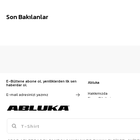
Son Bakılanlar
E-Bültene abone ol, yeniliklerden ilk sen
Abluka
haberdar ol.
Hakkımızda
Firma Bilgileri
Franchise Başvuru
Kampanyalar, ürünler ve
Kariyer
değişiklikler hakkında e-mail ve
İş Birliği
SMS almayı kendi rızamla kabul
Sözleşmeler
ediyorum. Gizlilik sözleşmesine
Blog
buradan ulaşabilirsin