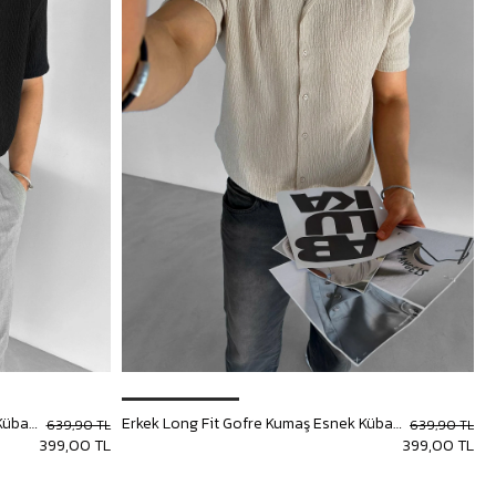
Erkek Long Fit Gofre Kumaş Esnek Küba Yaka Gömlek Siyah
Erkek Long Fit Gofre Kumaş Esnek Küba Yaka Gömlek Bej
639,90 TL
639,90 TL
399,00 TL
399,00 TL