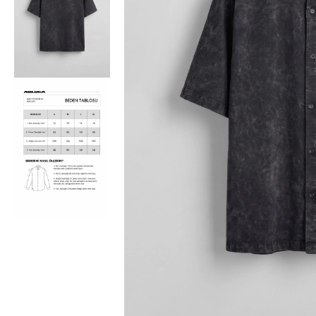
Bisiklet Yaka T-Shirt
Pamuklu T-Shirt
Spor Atleti
Sweatshirt
Hoodie / Kapüşonlu
Hırka
Kazak