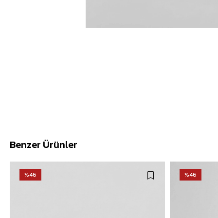
Benzer Ürünler
%46
%46