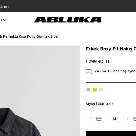
Hızlı Teslimat | 3000₺ Üzeri Ücretsiz Kargo
ET
ylı Pamuklu Kısa Kollu Gömlek Siyah
ALT GİYİM
Cüzdan
DIŞ GİYİM
Erkek Boxy Fit Nakış 
Pantolon
Ceket
Kartlık
Baggy Pantolon
Kaban
Çanta
1.299,90 TL
Kumaş Pantolon
Mont
Pileli Pantolon
Trençkot
245,64 TL
`den başlayan 
Keten Pantolon
İÇ GİYİM
Jean
Atlet
Baggy Jean
Boxer
Boyfriend Jean
Çorap
Slim Fit Jean
Siyah | GML.0213
Distressed Jean
Regular Fit Jean
S
M
L
Eşofman
Şort
Deniz Şortu