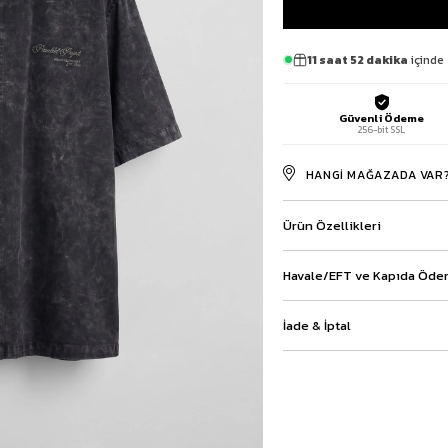
Baggy Şort
Keten Şort
11 saat 52 dakika
içinde 
Kargo Şort
İKİLİ TAKIM
Gömlek Pantolon Takım
Güvenli Ödeme
Ceket Pantolon Takım
256-bit SSL
Eşofman Takımı
HANGI MAĞAZADA VAR
Ürün Özellikleri
Havale/EFT ve Kapıda Ödem
İade & İptal