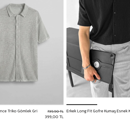
İnce Triko Gömlek Gri
739,90 TL
399,00 TL