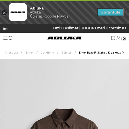
Abluka
Görüntüle
Abluka
Ücretsiz -Google Play'de
Hızlı Teslimat | 3000₺ Üzeri Ücretsiz Kargo
0
Anasayfa
Erkek
Üst Giyim
Gömlek
Erkek Boxy Fit Nakışlı Kısa Kollu Pa