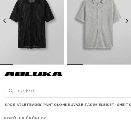
Erkek Oversize İnce Triko Gömlek Siyah
Erkek Oversize İnce Triko Gömlek Gri
399,00 TL
399,00 TL
739,90 TL
739,90 TL
Son Bakılanlar
SPOR ATLET
BAGGY PANTOLON
KRUVAZE TAKIM ELBISE
T-SHIRT
POPÜLER ÜRÜNLER