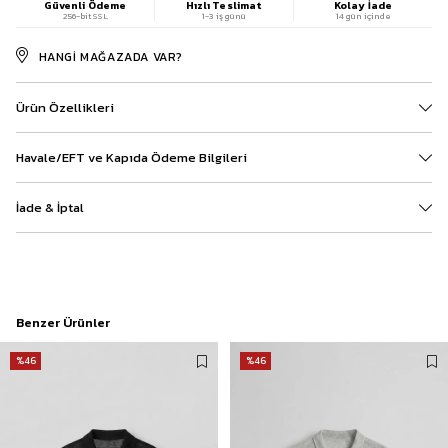
Güvenli Ödeme
Hızlı Teslimat
Kolay İade
256-bit SSL
1-3 iş günü
14 gün içinde
HANGI MAĞAZADA VAR?
Ürün Özellikleri
Havale/EFT ve Kapıda Ödeme Bilgileri
İade & İptal
Benzer Ürünler
%46
%46