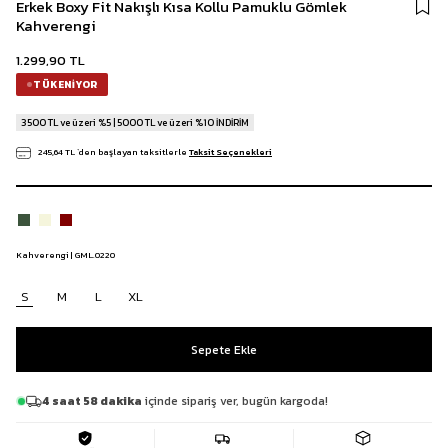
Erkek Boxy Fit Nakışlı Kısa Kollu Pamuklu Gömlek
Kahverengi
1.299,90 TL
TÜKENIYOR
3500 TL ve üzeri %5 | 5000 TL ve üzeri %10 İNDİRİM
245,64 TL
`den başlayan taksitlerle
Taksit Seçenekleri
Kahverengi | GML.0220
S
M
L
XL
4 saat 58 dakika
içinde sipariş ver, bugün kargoda!