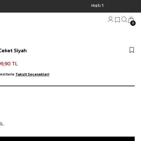
0
Bandana
Ceket Siyah
Plaj Havlu
Anahtarlık
99,90 TL
ksitlerle
Taksit Seçenekleri
XL