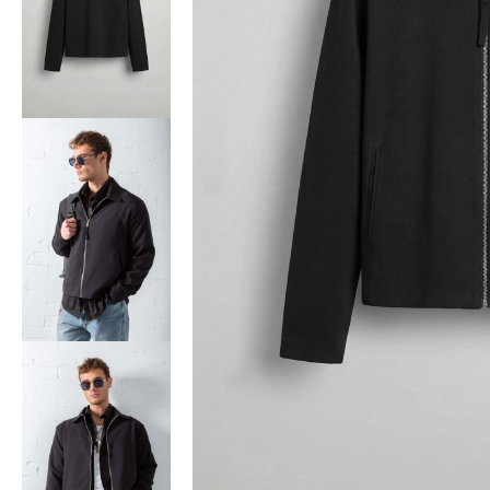
Bisiklet Yaka T-Shirt
Pamuklu T-Shirt
Spor Atleti
Sweatshirt
Hoodie / Kapüşonlu
Hırka
Kazak