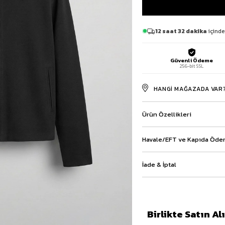
Baggy Şort
Keten Şort
12 saat 32 dakika
içinde
Kargo Şort
İKİLİ TAKIM
Gömlek Pantolon Takım
Güvenli Ödeme
Ceket Pantolon Takım
256-bit SSL
Eşofman Takımı
HANGI MAĞAZADA VAR
Ürün Özellikleri
Havale/EFT ve Kapıda Ödem
İade & İptal
Birlikte Satın A