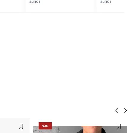
alındı
alındı
%10