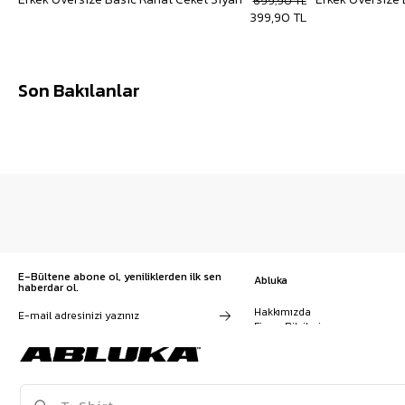
699,90 TL
399,90 TL
Son Bakılanlar
E-Bültene abone ol, yeniliklerden ilk sen
Abluka
haberdar ol.
Hakkımızda
Firma Bilgileri
Franchise Başvuru
Kampanyalar, ürünler ve
Kariyer
değişiklikler hakkında e-mail ve
İş Birliği
SMS almayı kendi rızamla kabul
Sözleşmeler
ediyorum. Gizlilik sözleşmesine
Blog