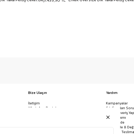
1.439,90 TL
Bize Ulaşın
Yardım
İletişim
Kampanyalar
WhatsApp Destek
Sık Sorulan Soru
Mağazalar
Nasıl Alışveriş Yap
Ödeme Yöntemleri
Giysi Bakımı
Banka Hesap Bilgileri
İptal & İade
Havale/EFT ve Kapıda Ödeme
Kolay İade & Değ
Uygulamamızı İndirin
Kargo ve Teslima