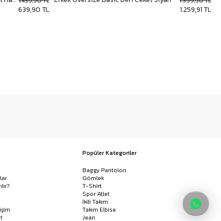
1.439,90 TL
1.399,90 TL
639,90 TL
1.259,91 TL
Popüler Kategoriler
Baggy Pantolon
lar
Gömlek
ılır?
T-Shirt
Spor Atlet
İkili Takım
işim
Takım Elbise
t
Jean