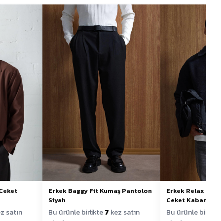
Erkek Baggy Fit Kumaş Pantolon
Erkek Relax Fit 
 Ceket
Siyah
Ceket Kaban Siy
Bu ürünle birlikte
7
kez satın
Bu ürünle birlikt
z satın