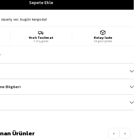
 sipariş ver, bugün kargoda!
Hızlı Teslimat
Kolay İade
1-3 iş günü
14 gün içinde
?
e Bilgileri
lınan Ürünler
‹
›