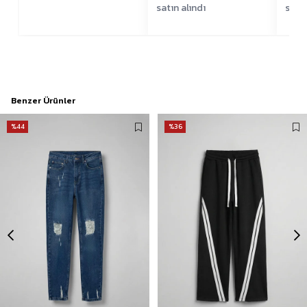
satın alındı
satın
Benzer Ürünler
%44
%36