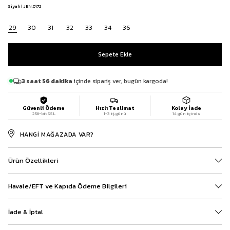
Siyah | JEN.0172
29
30
31
32
33
34
36
3 saat 56 dakika
içinde sipariş ver, bugün kargoda!
Güvenli Ödeme
Hızlı Teslimat
Kolay İade
256-bit SSL
1-3 iş günü
14 gün içinde
HANGI MAĞAZADA VAR?
Ürün Özellikleri
Havale/EFT ve Kapıda Ödeme Bilgileri
İade & İptal