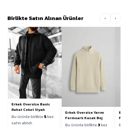
Birlikte Satın Alınan Ürünler
‹
›
Erkek Oversize Basic
Rahat Ceket Siyah
Erkek Oversize Yarım
Erke
Bu ürünle birlikte
5
kez
Fermuarlı Kazak Bej
Ferm
satın alındı
Bu ürünle birlikte
3
kez
Bu ür