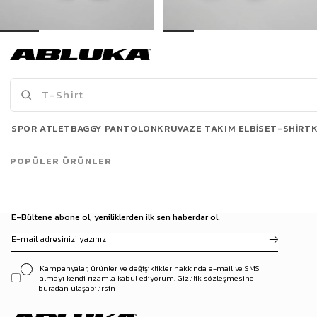
Erkek Boyfriend Kalıp Yıpratılmış Jean Pantolon Koyu Mavi
Erkek Baggy Fit Şerit Detaylı Duo Jean Siyah
499,00 TL
699,00 TL
889,90 TL
1.099,90 TL
Son Bakılanlar
SPOR ATLET
BAGGY PANTOLON
KRUVAZE TAKIM ELBISE
T-SHIRT
POPÜLER ÜRÜNLER
E-Bültene abone ol, yeniliklerden ilk sen haberdar ol.
Kampanyalar, ürünler ve değişiklikler hakkında e-mail ve SMS
almayı kendi rızamla kabul ediyorum. Gizlilik sözleşmesine
buradan ulaşabilirsin