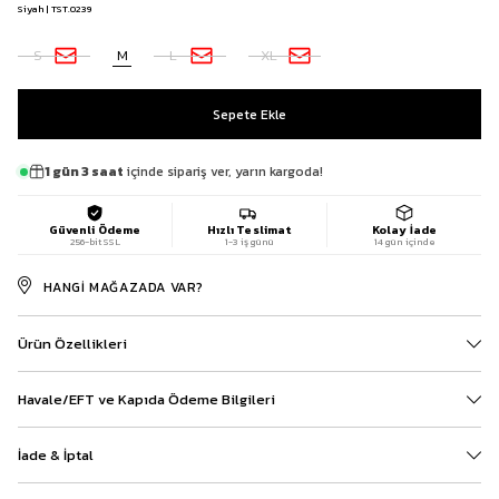
Siyah | TST.0239
S
M
L
XL
1 gün 3 saat
içinde sipariş ver, yarın kargoda!
Güvenli Ödeme
Hızlı Teslimat
Kolay İade
256-bit SSL
1-3 iş günü
14 gün içinde
HANGI MAĞAZADA VAR?
Ürün Özellikleri
Havale/EFT ve Kapıda Ödeme Bilgileri
İade & İptal