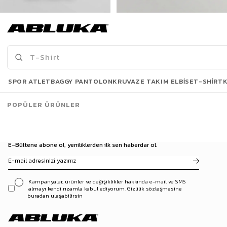
Erkek New York Baskılı Oversize T-Shirt Siyah
Erkek Baskılı Oversize T-Shirt Siyah
175,00 TL
175,00 TL
519,90 TL
449,90 TL
Son Bakılanlar
SPOR ATLET
BAGGY PANTOLON
KRUVAZE TAKIM ELBISE
T-SHIRT
POPÜLER ÜRÜNLER
E-Bültene abone ol, yeniliklerden ilk sen haberdar ol.
Kampanyalar, ürünler ve değişiklikler hakkında e-mail ve SMS
almayı kendi rızamla kabul ediyorum. Gizlilik sözleşmesine
buradan ulaşabilirsin