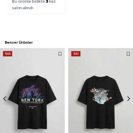
Bu ürünle birlikte
3
kez
satın alındı
Benzer Ürünler
%66
%61