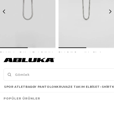
Erkek Modern Balıksırtı Zincir Çelik Kolye Gümüş
Erkek Çelik Sarma Kolye Gümüş
299,90 TL
299,90 TL
Son Bakılanlar
SPOR ATLET
BAGGY PANTOLON
KRUVAZE TAKIM ELBISE
T-SHIRT
POPÜLER ÜRÜNLER