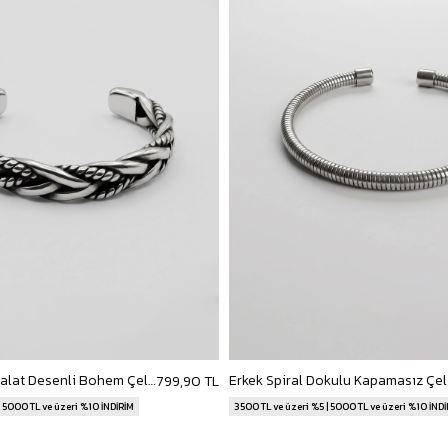
Erkek Burgulu Halat Desenli Bohem Çelik Bileklik Gümüş
799,90 TL
| 5000 TL ve üzeri %10 İNDİRİM
3500 TL ve üzeri %5 | 5000 TL ve üzeri %10 İND