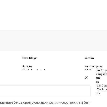
Bize Ulaşın
Yardım
İletişim
Kampanyalar
WhatsApp Destek
Sık Sorulan Soru
Mağazalar
Nasıl Alışveriş Yap
Ödeme Yöntemleri
Giysi Bakımı
Banka Hesap Bilgileri
İptal & İade
Havale/EFT ve Kapıda Ödeme
Kolay İade & Değ
Uygulamamızı İndirin
Kargo ve Teslima
Site Haritası
KEMER
GÖMLEK
BANDANA
JEAN
ÇORAP
POLO YAKA TIŞÖRT