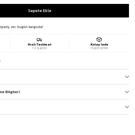
sipariş ver, bugün kargoda!
Hızlı Teslimat
Kolay İade
1-3 iş günü
14 gün içinde
?
e Bilgileri