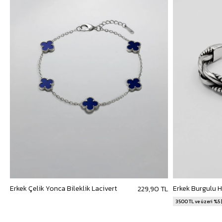
Erkek Çelik Yonca Bileklik Lacivert
229,90 TL
3500 TL ve üzeri %5 