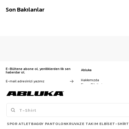
Son Bakılanlar
E-Bültene abone ol, yeniliklerden ilk sen
Abluka
haberdar ol.
Hakkımızda
Firma Bilgileri
Franchise Başvuru
Kampanyalar, ürünler ve
Kariyer
değişiklikler hakkında e-mail ve
İş Birliği
SMS almayı kendi rızamla kabul
Sözleşmeler
ediyorum. Gizlilik sözleşmesine
Blog
buradan ulaşabilirsin
SPOR ATLET
BAGGY PANTOLON
KRUVAZE TAKIM ELBISE
T-SHIRT