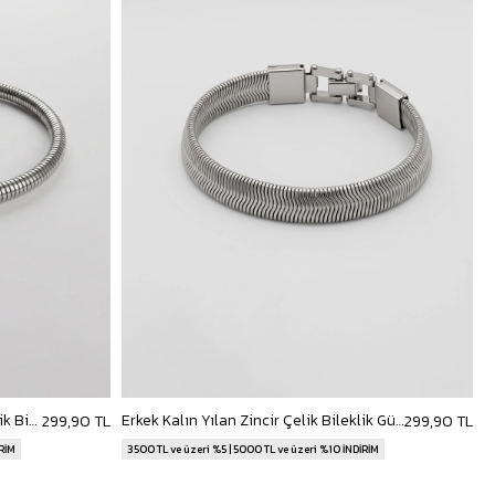
Erkek Spiral Dokulu Kapamasız Çelik Bileklik Gümüş
Erkek Kalın Yılan Zincir Çelik Bileklik Gümüş
299,90 TL
299,90 TL
İRİM
3500 TL ve üzeri %5 | 5000 TL ve üzeri %10 İNDİRİM
3