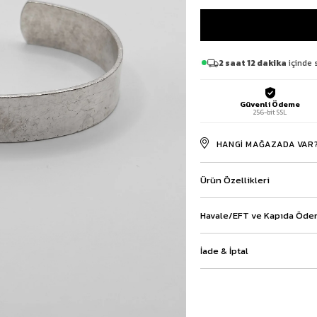
Baggy Şort
Keten Şort
Kargo Şort
İKİLİ TAKIM
2 saat 12 dakika
içinde 
Gömlek Pantolon Takım
Ceket Pantolon Takım
Güvenli Ödeme
Eşofman Takımı
256-bit SSL
HANGI MAĞAZADA VAR
Ürün Özellikleri
Havale/EFT ve Kapıda Ödem
İade & İptal