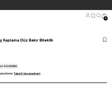
t | 3000₺ Üzeri Ücretsiz Kargo
0
Bandana
ş Kaplama Düz Bakır Bileklik
Plaj Havlu
Anahtarlık
eri %10 İNDİRİM
aksitlerle
Taksit Seçenekleri