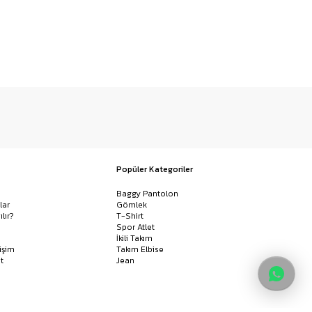
Popüler Kategoriler
Baggy Pantolon
lar
Gömlek
ılır?
T-Shirt
Spor Atlet
İkili Takım
işim
Takım Elbise
t
Jean