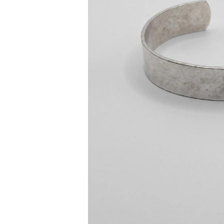
Bisiklet Yaka T-Shirt
Pamuklu T-Shirt
Spor Atleti
Sweatshirt
Hoodie / Kapüşonlu
Hırka
Kazak