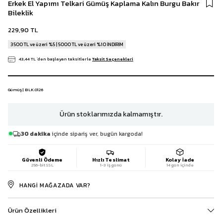
Erkek El Yapımı Telkari Gümüş Kaplama Kalın Burgu Bakır
Bileklik
229,90 TL
3500 TL ve üzeri %5 | 5000 TL ve üzeri %10 İNDİRİM
43,44 TL
`den başlayan taksitlerle
Taksit Seçenekleri
Gümüş | BLK.0126
Ürün stoklarımızda kalmamıştır.
30 dakika
içinde sipariş ver, bugün kargoda!
Güvenli Ödeme
Hızlı Teslimat
Kolay İade
256-bit SSL
1-3 iş günü
14 gün içinde
HANGI MAĞAZADA VAR?
Ürün Özellikleri