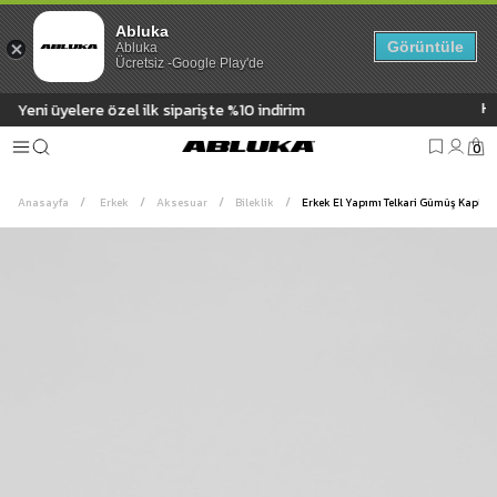
Abluka
Görüntüle
Abluka
Ücretsiz -Google Play'de
Hızlı Teslimat | 3000₺ Üzeri Ücre
 %10 indirim
0
Anasayfa
Erkek
Aksesuar
Bileklik
Erkek El Yapımı Telkari Gümüş Kaplama