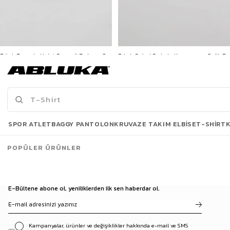
Erkek Burgulu Halat Desenli Bohem Çelik Bileklik Gümüş
Erkek Spiral Dokulu Kapamasız Çelik Bileklik Gümüş
799,90 TL
299,90 TL
3500 TL ve üzeri %5 | 5000 TL ve üzeri %10
3500 TL ve üzeri %5 | 5000 TL ve üzeri %10
İNDİRİM
İNDİRİM
Son Bakılanlar
SPOR ATLET
BAGGY PANTOLON
KRUVAZE TAKIM ELBISE
T-SHIRT
POPÜLER ÜRÜNLER
E-Bültene abone ol, yeniliklerden ilk sen haberdar ol.
Kampanyalar, ürünler ve değişiklikler hakkında e-mail ve SMS