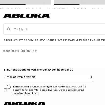
Erkek Antik Eskitme Gümüş Kaplama Viking Tarzı Bakır Yüzük
Erkek El Yapımı Antik Eskitme Gümüş Kaplama Cuban Bakır Yüzük
249,90 TL
249,90 TL
3500 TL ve üzeri %5 | 5000 TL ve üzeri %10
3500 TL ve üzeri %5 | 5000 TL ve üzeri %10
İNDİRİM
İNDİRİM
Son Bakılanlar
SPOR ATLET
BAGGY PANTOLON
KRUVAZE TAKIM ELBISE
T-SHIRT
POPÜLER ÜRÜNLER
E-Bültene abone ol, yeniliklerden ilk sen haberdar ol.
Kampanyalar, ürünler ve değişiklikler hakkında e-mail ve SMS
almayı kendi rızamla kabul ediyorum. Gizlilik sözleşmesine
buradan ulaşabilirsin