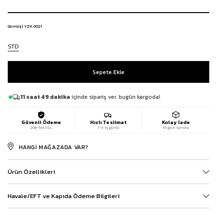
Gümüş | YZK.0021
STD
11 saat 49 dakika
içinde sipariş ver, bugün kargoda!
Güvenli Ödeme
Hızlı Teslimat
Kolay İade
256-bit SSL
1-3 iş günü
14 gün içinde
HANGI MAĞAZADA VAR?
Ürün Özellikleri
Havale/EFT ve Kapıda Ödeme Bilgileri