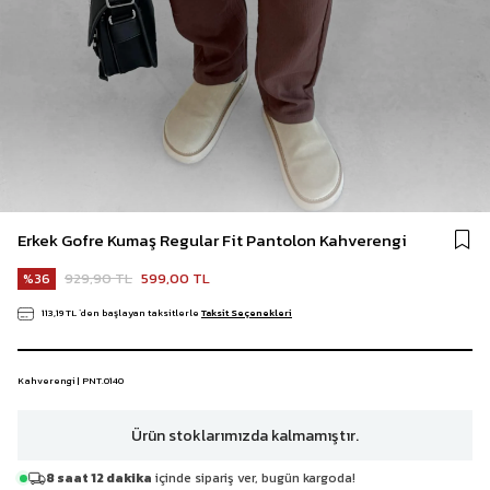
Erkek Gofre Kumaş Regular Fit Pantolon Kahverengi
929,90 TL
599,00 TL
36
113,19 TL
`den başlayan taksitlerle
Taksit Seçenekleri
Kahverengi | PNT.0140
Ürün stoklarımızda kalmamıştır.
8 saat 12 dakika
içinde sipariş ver, bugün kargoda!