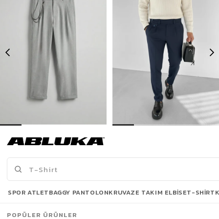
Erkek Boyfriend Zincirli Kumaş Pantolon Açık Gri
Erkek Pileli Kumaş Pantolon Lacivert
399,90 TL
549,90 TL
999,90 TL
999,90 TL
Son Bakılanlar
SPOR ATLET
BAGGY PANTOLON
KRUVAZE TAKIM ELBISE
T-SHIRT
POPÜLER ÜRÜNLER