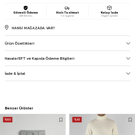
Güvenli Ödeme
Hızlı Teslimat
Kolay İade
256-bit SSL
1-3 iş günü
14 gün içinde
HANGI MAĞAZADA VAR?
Ürün Özellikleri
Havale/EFT ve Kapıda Ödeme Bilgileri
İade & İptal
Benzer Ürünler
%60
%45