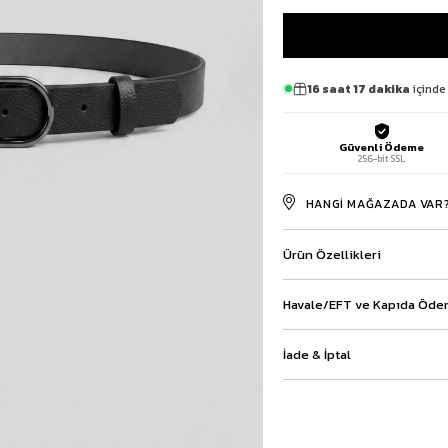
Baggy Şort
Keten Şort
Kargo Şort
İKİLİ TAKIM
16 saat 17 dakika
içinde 
Gömlek Pantolon Takım
Ceket Pantolon Takım
Güvenli Ödeme
Eşofman Takımı
256-bit SSL
HANGI MAĞAZADA VAR
Ürün Özellikleri
Havale/EFT ve Kapıda Ödem
İade & İptal