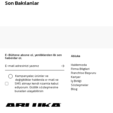
Son Bakılanlar
E-Bültene abone ol, yeniliklerden ilk sen
Abluka
haberdar ol.
Hakkımızda
Firma Bilgileri
Franchise Başvuru
Kampanyalar, ürünler ve
Kariyer
değişiklikler hakkında e-mail ve
İş Birliği
SMS almayı kendi rızamla kabul
Sözleşmeler
ediyorum. Gizlilik sözleşmesine
Blog
buradan ulaşabilirsin