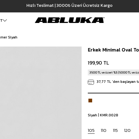
Hızlı Teslimat | 3000₺ Üzeri Ücretsiz Kargo
ET
emer Siyah
ALT GİYİM
Cüzdan
DIŞ GİYİM
Erkek Minimal Oval To
Pantolon
Ceket
Kartlık
Baggy Pantolon
Kaban
Çanta
199,90 TL
Kumaş Pantolon
Mont
Pileli Pantolon
Trençkot
3500 TL ve üzeri %5 | 5000 TL ve üz
Keten Pantolon
İÇ GİYİM
37,77 TL
`den başlayan ta
Jean
Atlet
Baggy Jean
Boxer
Boyfriend Jean
Çorap
Slim Fit Jean
Distressed Jean
Siyah | KMR.0028
Regular Fit Jean
Eşofman
105
110
115
120
Şort
Deniz Şortu