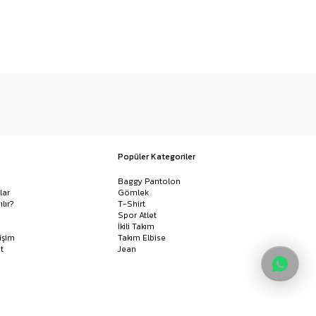
Popüler Kategoriler
Baggy Pantolon
lar
Gömlek
ılır?
T-Shirt
Spor Atlet
İkili Takım
işim
Takım Elbise
t
Jean