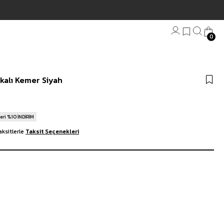
0
Bandana
kalı Kemer Siyah
Plaj Havlu
Anahtarlık
eri %10 İNDİRİM
ksitlerle
Taksit Seçenekleri