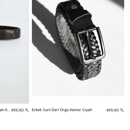
Erkek Smart Casual Örgü Metal Tokalı Kemer Kahve
Erkek Suni Deri Örgü Kemer Siyah
E
499,90 TL
499,90 TL