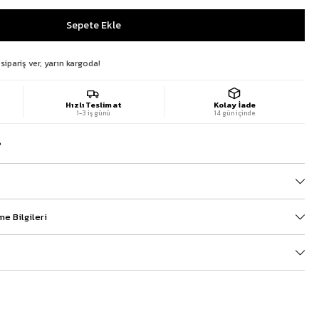
sipariş ver, yarın kargoda!
Hızlı Teslimat
Kolay İade
1-3 iş günü
14 gün içinde
?
e Bilgileri