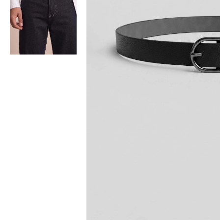
Bisiklet Yaka T-Shirt
Pamuklu T-Shirt
Spor Atleti
Sweatshirt
Hoodie / Kapüşonlu
Hırka
Kazak