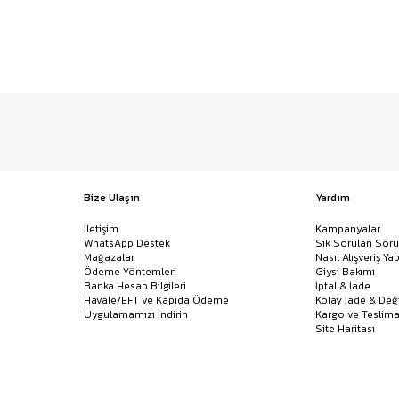
Bize Ulaşın
Yardım
İletişim
Kampanyalar
WhatsApp Destek
Sık Sorulan Soru
Mağazalar
Nasıl Alışveriş Yap
Ödeme Yöntemleri
Giysi Bakımı
Banka Hesap Bilgileri
İptal & İade
Havale/EFT ve Kapıda Ödeme
Kolay İade & Değ
Uygulamamızı İndirin
Kargo ve Teslima
Site Haritası