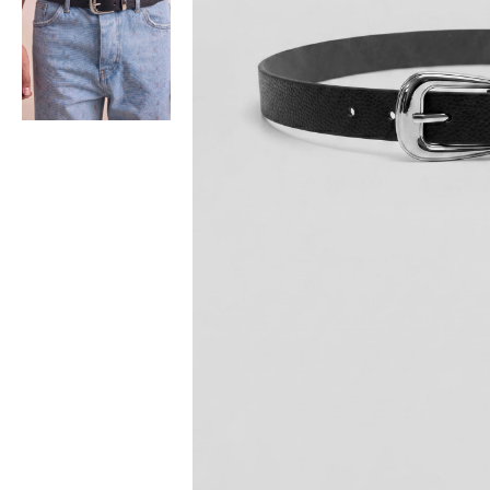
Bisiklet Yaka T-Shirt
Pamuklu T-Shirt
Spor Atleti
Sweatshirt
Hoodie / Kapüşonlu
Hırka
Kazak