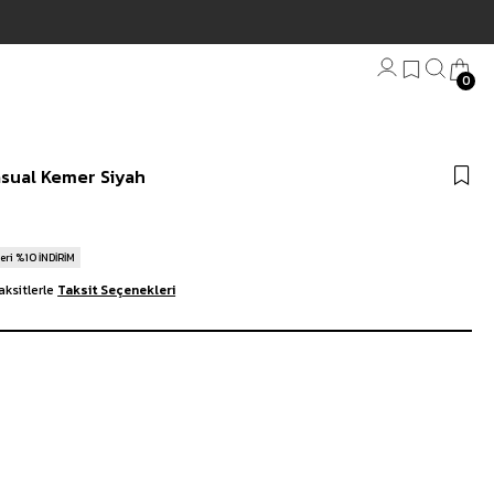
0
Bandana
asual Kemer Siyah
Plaj Havlu
Anahtarlık
eri %10 İNDİRİM
aksitlerle
Taksit Seçenekleri