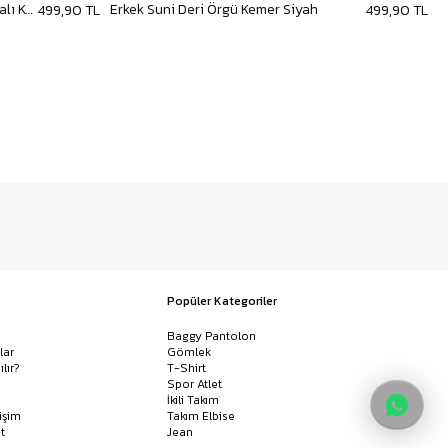
Erkek Smart Casual Örgü Metal Tokalı Kemer Kahve
Erkek Suni Deri Örgü Kemer Siyah
E
499,90 TL
499,90 TL
Popüler Kategoriler
Baggy Pantolon
lar
Gömlek
ılır?
T-Shirt
Spor Atlet
İkili Takım
işim
Takım Elbise
t
Jean