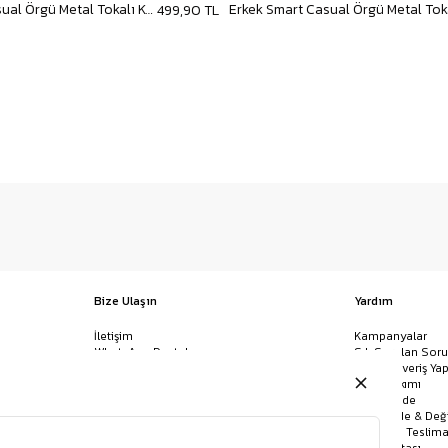
Erkek Smart Casual Örgü Metal Tokalı Kemer Bej
499,90 TL
Bize Ulaşın
Yardım
İletişim
Kampanyalar
WhatsApp Destek
Sık Sorulan Soru
Mağazalar
Nasıl Alışveriş Yap
Ödeme Yöntemleri
Giysi Bakımı
Banka Hesap Bilgileri
İptal & İade
Havale/EFT ve Kapıda Ödeme
Kolay İade & Değ
Uygulamamızı İndirin
Kargo ve Teslima