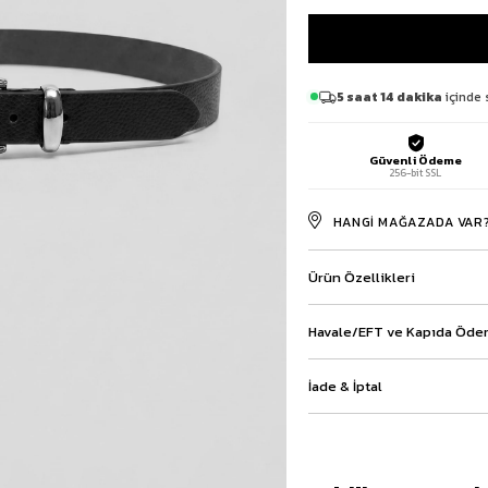
Baggy Şort
Keten Şort
Kargo Şort
İKİLİ TAKIM
5 saat 14 dakika
içinde 
Gömlek Pantolon Takım
Ceket Pantolon Takım
Güvenli Ödeme
Eşofman Takımı
256-bit SSL
HANGI MAĞAZADA VAR
Ürün Özellikleri
Havale/EFT ve Kapıda Ödem
İade & İptal