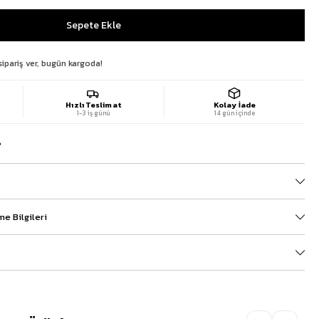
sipariş ver, bugün kargoda!
Hızlı Teslimat
Kolay İade
1-3 iş günü
14 gün içinde
?
e Bilgileri