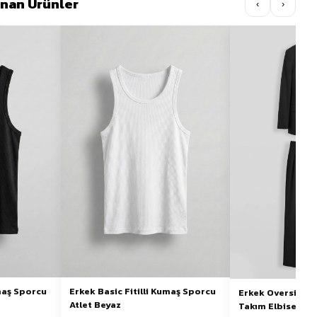
lınan Ürünler
‹
›
umaş Sporcu
Erkek Basic Fitilli Kumaş Sporcu
Erkek Oversize 
Atlet Beyaz
Takım Elbise Siy