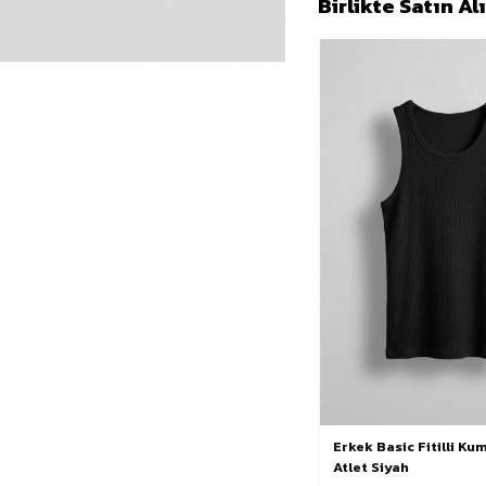
Birlikte Satın A
Erkek Basic Fitilli K
Atlet Siyah