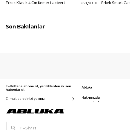
Erkek Klasik 4 Cm Kemer Lacivert
369,90 TL
Son Bakılanlar
E-Bültene abone ol, yeniliklerden ilk sen
Abluka
haberdar ol.
Hakkımızda
Firma Bilgileri
Franchise Başvuru
Kampanyalar, ürünler ve
Kariyer
değişiklikler hakkında e-mail ve
İş Birliği
SMS almayı kendi rızamla kabul
Sözleşmeler
ediyorum. Gizlilik sözleşmesine
Blog
buradan ulaşabilirsin