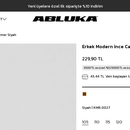
Hızlı Teslimat | 3000₺ Üzeri Ücretsiz Kargo
ET
emer Siyah
ALT GİYİM
Cüzdan
DIŞ GİYİM
Erkek Modern İnce C
Pantolon
Ceket
Kartlık
Baggy Pantolon
Kaban
Çanta
229,90 TL
Kumaş Pantolon
Mont
Pileli Pantolon
Trençkot
3500 TL ve üzeri %5 | 5000 TL ve üz
Keten Pantolon
İÇ GİYİM
43,44 TL
`den başlayan t
Jean
Atlet
Baggy Jean
Boxer
Boyfriend Jean
Çorap
Slim Fit Jean
Distressed Jean
Siyah | KMR.0027
Regular Fit Jean
Eşofman
105
110
115
120
Şort
Deniz Şortu