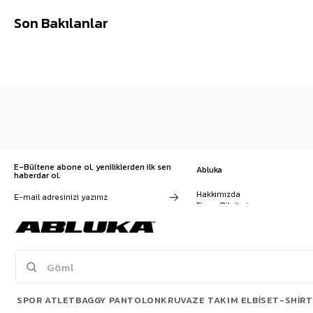
Son Bakılanlar
E-Bültene abone ol, yeniliklerden ilk sen
Abluka
haberdar ol.
Hakkımızda
Firma Bilgileri
Franchise Başvuru
Kampanyalar, ürünler ve
Kariyer
değişiklikler hakkında e-mail ve
İş Birliği
SMS almayı kendi rızamla kabul
Sözleşmeler
ediyorum. Gizlilik sözleşmesine
Blog
buradan ulaşabilirsin
SPOR ATLET
BAGGY PANTOLON
KRUVAZE TAKIM ELBISE
T-SHIRT