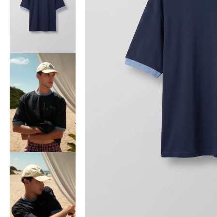
Bisiklet Yaka T-Shirt
Pamuklu T-Shirt
Spor Atleti
Sweatshirt
Hoodie / Kapüşonlu
Hırka
Kazak