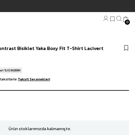
0
Bandana
ntrast Bisiklet Yaka Boxy Fit T-Shirt Lacivert
Plaj Havlu
Anahtarlık
eri %10 İNDİRİM
taksitlerle
Taksit Seçenekleri
Ürün stoklarımızda kalmamıştır.