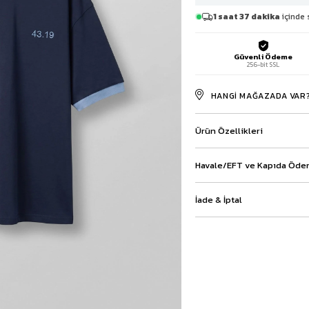
Baggy Şort
1 saat 37 dakika
içinde 
Keten Şort
Kargo Şort
Güvenli Ödeme
İKİLİ TAKIM
256-bit SSL
Gömlek Pantolon Takım
Ceket Pantolon Takım
HANGI MAĞAZADA VAR
Eşofman Takımı
Ürün Özellikleri
Havale/EFT ve Kapıda Ödem
İade & İptal