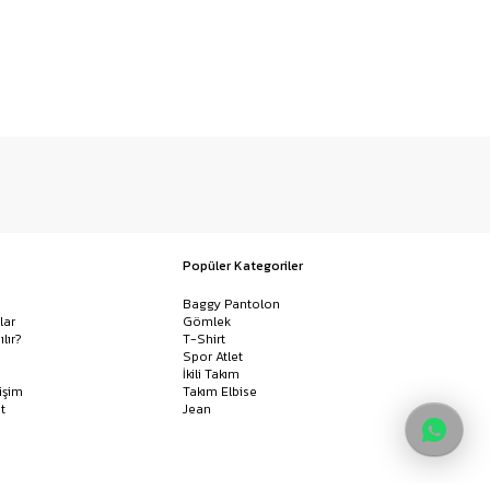
Popüler Kategoriler
Baggy Pantolon
lar
Gömlek
ılır?
T-Shirt
Spor Atlet
İkili Takım
işim
Takım Elbise
t
Jean