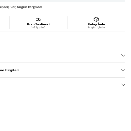
sipariş ver, bugün kargoda!
Hızlı Teslimat
Kolay İade
1-3 iş günü
14 gün içinde
?
e Bilgileri