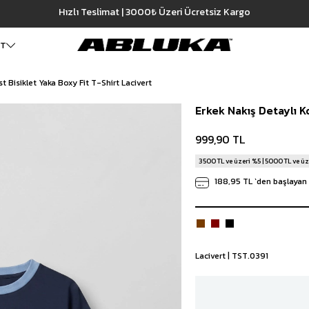
Hızlı Teslimat | 3000₺ Üzeri Ücretsiz Kargo
999,90 TL
 T-Shirt Lacivert
ET
t Bisiklet Yaka Boxy Fit T-Shirt Lacivert
ALT GİYİM
Cüzdan
DIŞ GİYİM
Erkek Nakış Detaylı Ko
Pantolon
Ceket
Kartlık
Baggy Pantolon
Kaban
Çanta
999,90 TL
Kumaş Pantolon
Mont
Pileli Pantolon
Trençkot
3500 TL ve üzeri %5 | 5000 TL ve üz
Keten Pantolon
İÇ GİYİM
188,95 TL
`den başlayan 
Jean
Atlet
Baggy Jean
Boxer
Boyfriend Jean
Çorap
Slim Fit Jean
Distressed Jean
Lacivert | TST.0391
Regular Fit Jean
Eşofman
Şort
Deniz Şortu