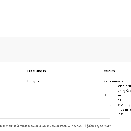
Bize Ulaşın
Yardım
İletişim
Kampanyalar
WhatsApp Destek
Sık Sorulan Soru
Mağazalar
Nasıl Alışveriş Yap
Ödeme Yöntemleri
Giysi Bakımı
Banka Hesap Bilgileri
İptal & İade
Havale/EFT ve Kapıda Ödeme
Kolay İade & Değ
Uygulamamızı İndirin
Kargo ve Teslima
Site Haritası
KEMER
GÖMLEK
BANDANA
JEAN
POLO YAKA TIŞÖRT
ÇORAP