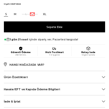
Siyah | BGP.0044
S
M
L
XL
1 gün 21 saat
içinde sipariş ver, Pazartesi kargoda!
Güvenli Ödeme
Hızlı Teslimat
Kolay İade
256-bit SSL
1-3 iş günü
14 gün içinde
HANGI MAĞAZADA VAR?
Ürün Özellikleri
Havale/EFT ve Kapıda Ödeme Bilgileri
İade & İptal