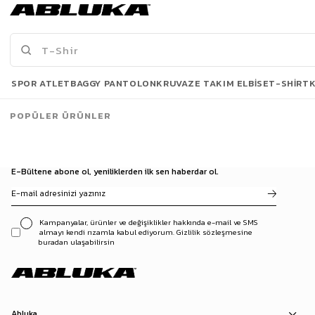
Erkek Boyfriend Kalıp Yıpratılmış Jean Pantolon Koyu Mavi
Erkek Baggy Fit Şerit Detaylı Duo Jean Siyah
499,00 TL
699,00 TL
889,90 TL
1.099,90 TL
Son Bakılanlar
SPOR ATLET
BAGGY PANTOLON
KRUVAZE TAKIM ELBISE
T-SHIRT
POPÜLER ÜRÜNLER
E-Bültene abone ol, yeniliklerden ilk sen haberdar ol.
Kampanyalar, ürünler ve değişiklikler hakkında e-mail ve SMS
almayı kendi rızamla kabul ediyorum. Gizlilik sözleşmesine
buradan ulaşabilirsin
Abluka