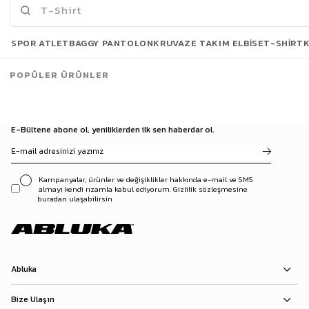
Son Bakılanlar
SPOR ATLET
BAGGY PANTOLON
KRUVAZE TAKIM ELBISE
T-SHIRT
POPÜLER ÜRÜNLER
E-Bültene abone ol, yeniliklerden ilk sen haberdar ol.
Kampanyalar, ürünler ve değişiklikler hakkında e-mail ve SMS
almayı kendi rızamla kabul ediyorum. Gizlilik sözleşmesine
buradan ulaşabilirsin
Abluka
Bize Ulaşın