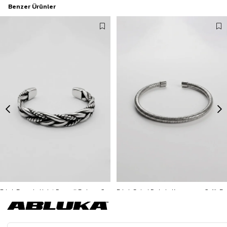
Benzer Ürünler
Erkek Burgulu Halat Desenli Bohem Çelik Bileklik Gümüş
Erkek Spiral Dokulu Kapamasız Çelik Bileklik Gümüş
799,90 TL
299,90 TL
3500 TL ve üzeri %5 | 5000 TL ve üzeri %10
3500 TL ve üzeri %5 | 5000 TL ve üzeri %10
İNDİRİM
İNDİRİM