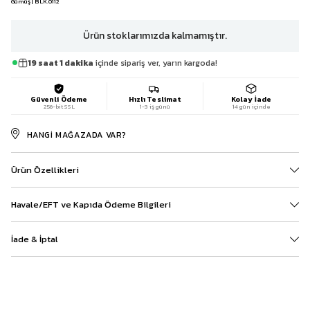
Gümüş | BLK.0112
Ürün stoklarımızda kalmamıştır.
19 saat 1 dakika
içinde sipariş ver, yarın kargoda!
Güvenli Ödeme
Hızlı Teslimat
Kolay İade
256-bit SSL
1-3 iş günü
14 gün içinde
HANGI MAĞAZADA VAR?
Ürün Özellikleri
Havale/EFT ve Kapıda Ödeme Bilgileri
İade & İptal