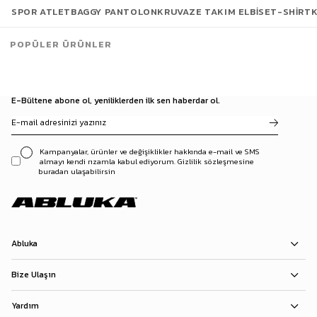
SPOR ATLET
BAGGY PANTOLON
KRUVAZE TAKIM ELBISE
T-SHIRT
POPÜLER ÜRÜNLER
E-Bültene abone ol, yeniliklerden ilk sen haberdar ol.
Kampanyalar, ürünler ve değişiklikler hakkında e-mail ve SMS
almayı kendi rızamla kabul ediyorum. Gizlilik sözleşmesine
buradan ulaşabilirsin
Abluka
Bize Ulaşın
Yardım