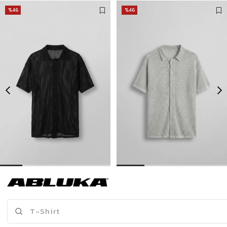
%46
%46
Erkek Oversize İnce Triko Gömlek Siyah
Erkek Oversize İnce Triko Gömlek Gri
399,00 TL
399,00 TL
739,90 TL
739,90 TL
Son Bakılanlar