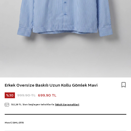
Erkek Oversize Baskılı Uzun Kollu Gömlek Mavi
999,90 TL
699,90 TL
30
132,26 TL
`den başlayan taksitlerle
Taksit Seçenekleri
Mavi | GML.0170