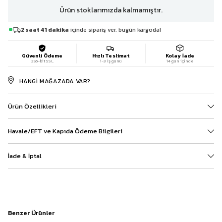
Ürün stoklarımızda kalmamıştır.
2 saat 41 dakika
içinde sipariş ver, bugün kargoda!
Güvenli Ödeme
Hızlı Teslimat
Kolay İade
256-bit SSL
1-3 iş günü
14 gün içinde
HANGI MAĞAZADA VAR?
Ürün Özellikleri
Havale/EFT ve Kapıda Ödeme Bilgileri
İade & İptal
Benzer Ürünler