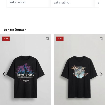
satın alındı
satın alındı
satın
Benzer Ürünler
%66
%61