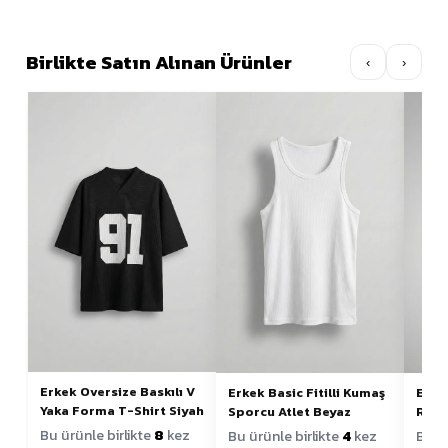
Birlikte Satın Alınan Ürünler
‹
›
Erkek Oversize Baskılı V
Erkek Basic Fitilli Kumaş
Erke
Yaka Forma T-Shirt Siyah
Sporcu Atlet Beyaz
Raha
Bu ürünle birlikte
8
kez
Bu ürünle birlikte
4
kez
Bu ür