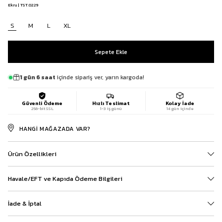
Ekru | TST.0229
S
M
L
XL
1 gün 6 saat
içinde sipariş ver, yarın kargoda!
Güvenli Ödeme
Hızlı Teslimat
Kolay İade
256-bit SSL
1-3 iş günü
14 gün içinde
HANGI MAĞAZADA VAR?
Ürün Özellikleri
Havale/EFT ve Kapıda Ödeme Bilgileri
İade & İptal