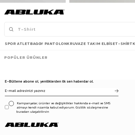
Erkek New York Baskılı Oversize T-Shirt Siyah
Erkek Baskılı Oversize T-Shirt Siyah
175,00 TL
175,00 TL
519,90 TL
449,90 TL
Son Bakılanlar
SPOR ATLET
BAGGY PANTOLON
KRUVAZE TAKIM ELBISE
T-SHIRT
POPÜLER ÜRÜNLER
E-Bültene abone ol, yeniliklerden ilk sen haberdar ol.
Kampanyalar, ürünler ve değişiklikler hakkında e-mail ve SMS
almayı kendi rızamla kabul ediyorum. Gizlilik sözleşmesine
buradan ulaşabilirsin