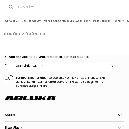
Son Bakılanlar
SPOR ATLET
BAGGY PANTOLON
KRUVAZE TAKIM ELBISE
T-SHIRT
POPÜLER ÜRÜNLER
E-Bültene abone ol, yeniliklerden ilk sen haberdar ol.
Kampanyalar, ürünler ve değişiklikler hakkında e-mail ve SMS
almayı kendi rızamla kabul ediyorum. Gizlilik sözleşmesine
buradan ulaşabilirsin
Abluka
Bize Ulaşın