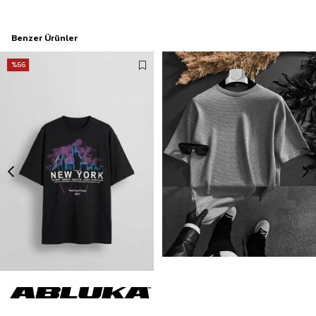
Benzer Ürünler
%66
Erkek New York Baskılı Oversize T-Shirt Siyah
Erkek Long Fit Dokulu Basic T-Shirt Gri
175,00 TL
499,90 TL
519,90 TL