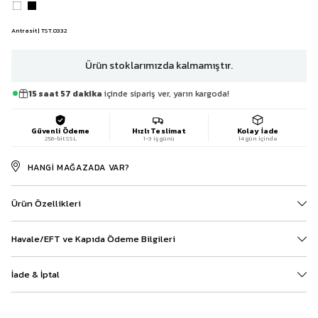
Antrasit | TST.0332
Ürün stoklarımızda kalmamıştır.
15 saat 57 dakika
içinde sipariş ver, yarın kargoda!
Güvenli Ödeme
Hızlı Teslimat
Kolay İade
256-bit SSL
1-3 iş günü
14 gün içinde
HANGI MAĞAZADA VAR?
Ürün Özellikleri
Havale/EFT ve Kapıda Ödeme Bilgileri
İade & İptal