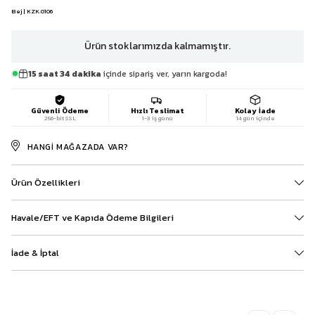
Bej | KZK.0106
Ürün stoklarımızda kalmamıştır.
15 saat 34 dakika
içinde sipariş ver, yarın kargoda!
Güvenli Ödeme
Hızlı Teslimat
Kolay İade
256-bit SSL
1-3 iş günü
14 gün içinde
HANGI MAĞAZADA VAR?
Ürün Özellikleri
Havale/EFT ve Kapıda Ödeme Bilgileri
İade & İptal