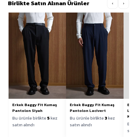
Birlikte Satın Alınan Ürünler
‹
›
Erkek Baggy Fit Kumaş
Erkek Baggy Fit Kumaş
Erke
Pantolon Siyah
Pantolon Lacivert
Last
Kahv
Bu ürünle birlikte
5
kez
Bu ürünle birlikte
3
kez
Bu ür
satın alındı
satın alındı
satın