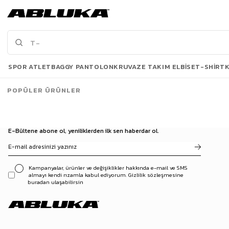
Erkek Extra Oversize Fitilli Örme Kazak Saks Mavi
Erkek Yarım Fermuarlı Örme Kazak Bej
503,93 TL
819,90 TL
719,90 TL
1.099,90 TL
3 Al 2 Öde
Son Bakılanlar
SPOR ATLET
BAGGY PANTOLON
KRUVAZE TAKIM ELBISE
T-SHIRT
POPÜLER ÜRÜNLER
E-Bültene abone ol, yeniliklerden ilk sen haberdar ol.
Kampanyalar, ürünler ve değişiklikler hakkında e-mail ve SMS
almayı kendi rızamla kabul ediyorum. Gizlilik sözleşmesine
buradan ulaşabilirsin