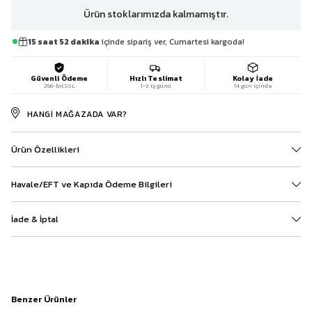
Ürün stoklarımızda kalmamıştır.
15 saat 52 dakika
içinde sipariş ver, Cumartesi kargoda!
Güvenli Ödeme
Hızlı Teslimat
Kolay İade
256-bit SSL
1-3 iş günü
14 gün içinde
HANGI MAĞAZADA VAR?
Ürün Özellikleri
Havale/EFT ve Kapıda Ödeme Bilgileri
İade & İptal
Benzer Ürünler