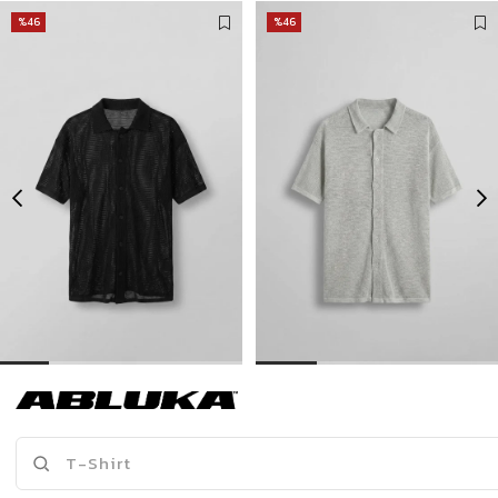
%46
%46
Erkek Oversize İnce Triko Gömlek Siyah
Erkek Oversize İnce Triko Gömlek Gri
399,00 TL
399,00 TL
739,90 TL
739,90 TL
Son Bakılanlar