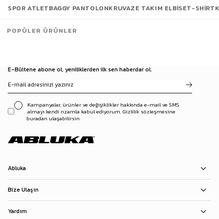
SPOR ATLET
BAGGY PANTOLON
KRUVAZE TAKIM ELBISE
T-SHIRT
POPÜLER ÜRÜNLER
E-Bültene abone ol, yeniliklerden ilk sen haberdar ol.
Kampanyalar, ürünler ve değişiklikler hakkında e-mail ve SMS
almayı kendi rızamla kabul ediyorum. Gizlilik sözleşmesine
buradan ulaşabilirsin
Abluka
Bize Ulaşın
Yardım