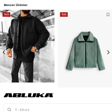
Benzer Ürünler
%43
%56
Erkek Oversize Basic Rahat Ceket Siyah
Erkek Oversize Dik Yaka Peluş Ceket Haki Yeşil
399,90 TL
639,90 TL
699,90 TL
1.439,90 TL