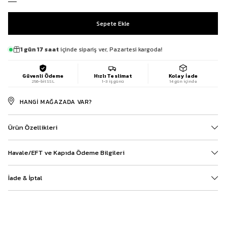
1 gün 17 saat
içinde sipariş ver, Pazartesi kargoda!
Güvenli Ödeme
Hızlı Teslimat
Kolay İade
256-bit SSL
1-3 iş günü
14 gün içinde
HANGI MAĞAZADA VAR?
Ürün Özellikleri
Havale/EFT ve Kapıda Ödeme Bilgileri
İade & İptal