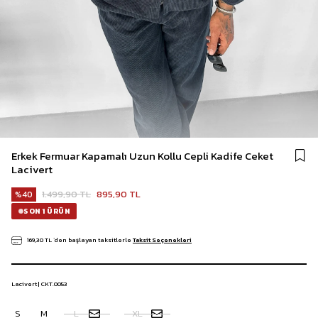
Erkek Fermuar Kapamalı Uzun Kollu Cepli Kadife Ceket
Lacivert
1.499,90 TL
895,90 TL
40
SON 1 ÜRÜN
169,30 TL
`den başlayan taksitlerle
Taksit Seçenekleri
Lacivert | CKT.0053
S
M
L
XL