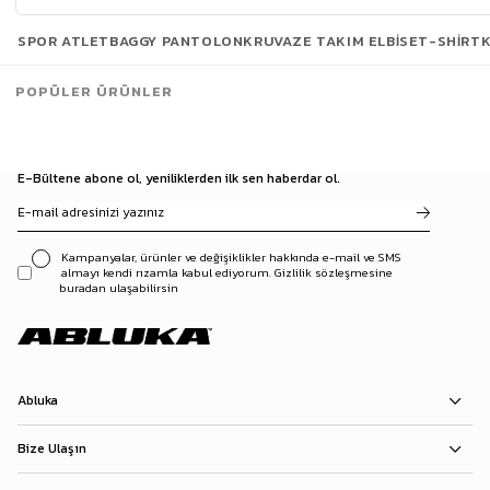
Son Bakılanlar
SPOR ATLET
BAGGY PANTOLON
KRUVAZE TAKIM ELBISE
T-SHIRT
POPÜLER ÜRÜNLER
E-Bültene abone ol, yeniliklerden ilk sen haberdar ol.
Kampanyalar, ürünler ve değişiklikler hakkında e-mail ve SMS
almayı kendi rızamla kabul ediyorum. Gizlilik sözleşmesine
buradan ulaşabilirsin
Abluka
Bize Ulaşın