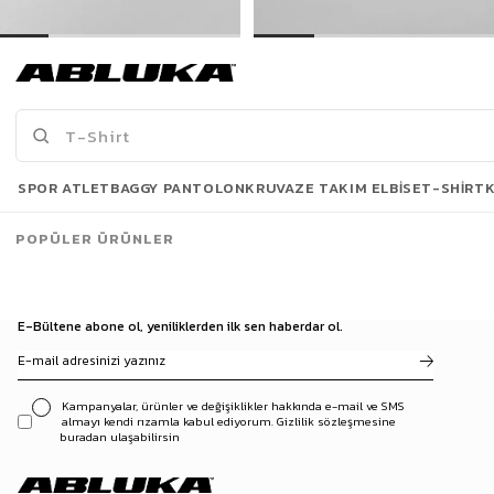
Erkek Oversize İnce Triko Gömlek Siyah
Erkek Oversize İnce Triko Gömlek Gri
399,00 TL
399,00 TL
739,90 TL
739,90 TL
Son Bakılanlar
SPOR ATLET
BAGGY PANTOLON
KRUVAZE TAKIM ELBISE
T-SHIRT
POPÜLER ÜRÜNLER
E-Bültene abone ol, yeniliklerden ilk sen haberdar ol.
Kampanyalar, ürünler ve değişiklikler hakkında e-mail ve SMS
almayı kendi rızamla kabul ediyorum. Gizlilik sözleşmesine
buradan ulaşabilirsin