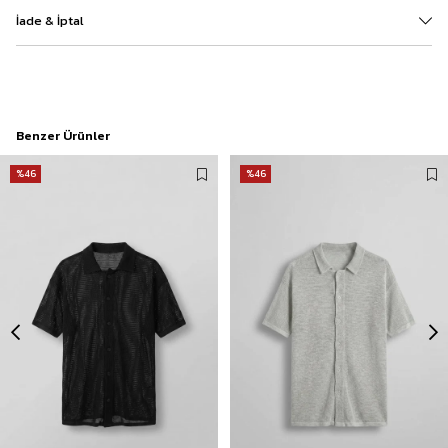
İade & İptal
Benzer Ürünler
%46
%46