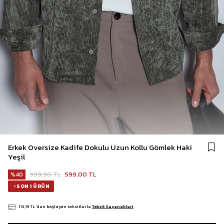
Erkek Oversize Kadife Dokulu Uzun Kollu Gömlek Haki
Yeşil
999,90 TL
599,00 TL
40
SON 1 ÜRÜN
113,19 TL
`den başlayan taksitlerle
Taksit Seçenekleri