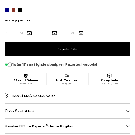
Haki Yeşil | GML.0176
S
M
L
XL
1 gün 17 saat
içinde sipariş ver, Pazartesi kargoda!
Güvenli Ödeme
Hızlı Teslimat
Kolay İade
256-bit SSL
1-3 iş günü
14 gün içinde
HANGI MAĞAZADA VAR?
Ürün Özellikleri
Havale/EFT ve Kapıda Ödeme Bilgileri