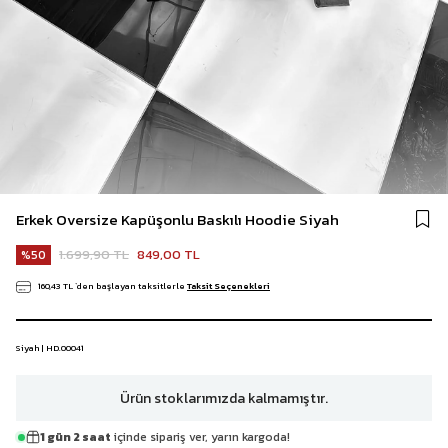
Erkek Oversize Kapüşonlu Baskılı Hoodie Siyah
1.699,90 TL
849,00 TL
50
160,43 TL
`den başlayan taksitlerle
Taksit Seçenekleri
Siyah | HD.00041
Ürün stoklarımızda kalmamıştır.
1 gün 2 saat
içinde sipariş ver, yarın kargoda!