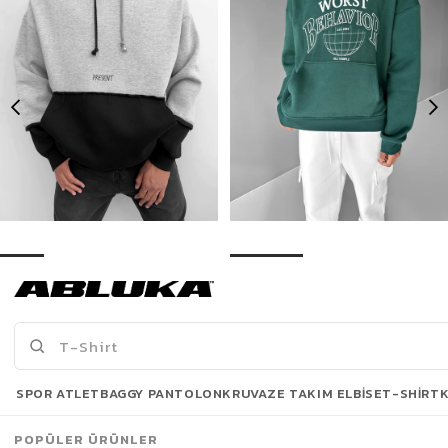
Erkek Oversize Çift Renkli Kapüşonlu Sweatshirt Gri
Erkek Oversize Nakışlı Kapüşonlu Sweatshirt Yeşil
499,90 TL
599,00 TL
949,90 TL
929,90 TL
Son Bakılanlar
SPOR ATLET
BAGGY PANTOLON
KRUVAZE TAKIM ELBISE
T-SHIRT
POPÜLER ÜRÜNLER