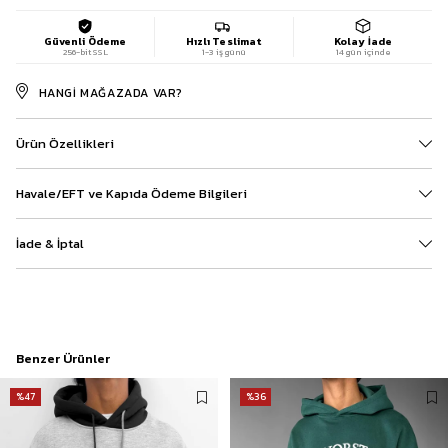
Güvenli Ödeme
Hızlı Teslimat
Kolay İade
256-bit SSL
1-3 iş günü
14 gün içinde
HANGI MAĞAZADA VAR?
Ürün Özellikleri
Havale/EFT ve Kapıda Ödeme Bilgileri
İade & İptal
Benzer Ürünler
%47
%36