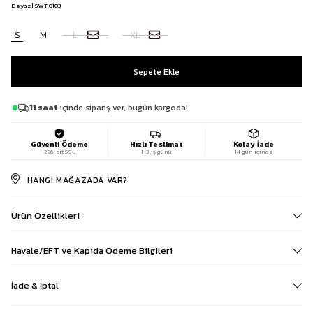
Beyaz | SWT.0103
S
M
L
XL
11 saat
içinde sipariş ver, bugün kargoda!
Güvenli Ödeme
Hızlı Teslimat
Kolay İade
256-bit SSL
1-3 iş günü
14 gün içinde
HANGI MAĞAZADA VAR?
Ürün Özellikleri
Havale/EFT ve Kapıda Ödeme Bilgileri
İade & İptal