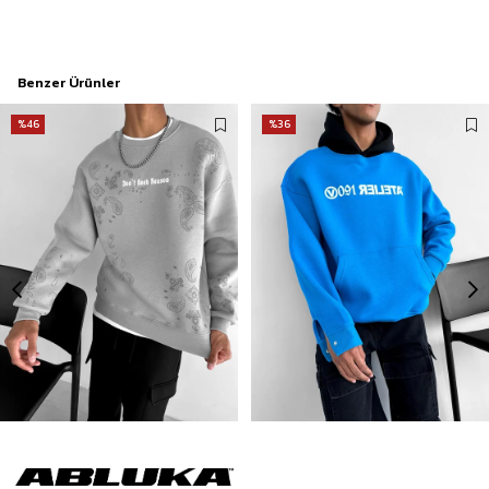
Benzer Ürünler
%46
%36
Erkek Oversize Baskılı Sweatshirt Gri
Erkek Oversize Baskılı Kapüşonlu Sweatshirt Mavi