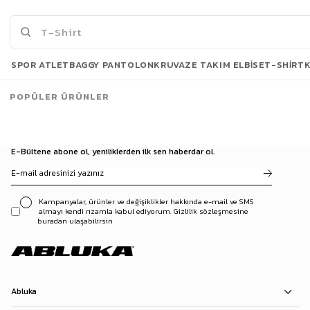
422,90 TL
599,00 TL
779,90 TL
929,90 TL
Son Bakılanlar
SPOR ATLET
BAGGY PANTOLON
KRUVAZE TAKIM ELBISE
T-SHIRT
POPÜLER ÜRÜNLER
E-Bültene abone ol, yeniliklerden ilk sen haberdar ol.
Kampanyalar, ürünler ve değişiklikler hakkında e-mail ve SMS
almayı kendi rızamla kabul ediyorum. Gizlilik sözleşmesine
buradan ulaşabilirsin
Abluka