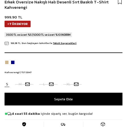
Erkek Oversize Nakışlı Halı Desenli Sırt Baskılı T-Shirt
Kahverengi
999,90 TL
TÜKENIYOR
3500 TL ve üzeri %5 | 5000 TL ve üzeri %10 İNDİRİM
188,95 TL
`den başlayan taksitlerle
Taksit Seçenekleri
Kahverengi | TST.0347
S
M
L
XL
4 saat 55 dakika
içinde sipariş ver, bugün kargoda!