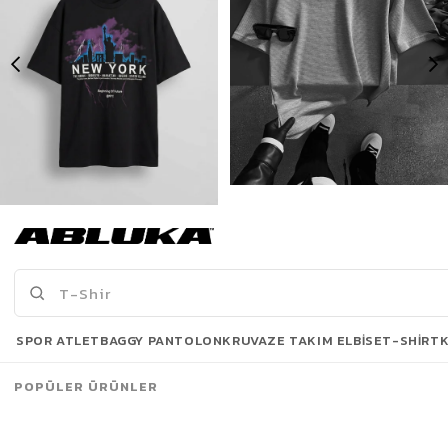
Erkek New York Baskılı Oversize T-Shirt Siyah
Erkek Long Fit Dokulu Basic T-Shirt Gri
175,00 TL
499,90 TL
519,90 TL
Son Bakılanlar
SPOR ATLET
BAGGY PANTOLON
KRUVAZE TAKIM ELBISE
T-SHIRT
POPÜLER ÜRÜNLER