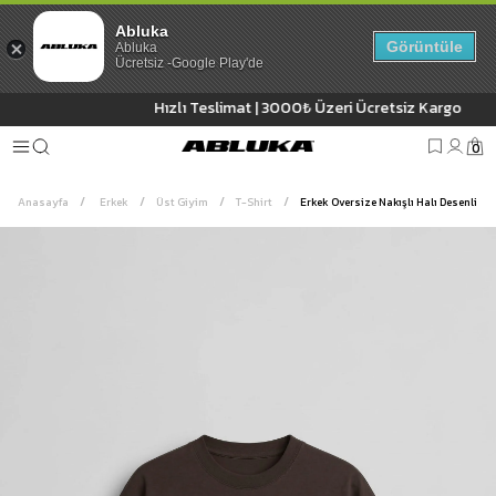
Abluka
Görüntüle
Abluka
Ücretsiz -Google Play'de
Hızlı Teslimat | 3000₺ Üzeri Ücretsiz Kargo
0
Anasayfa
Erkek
Üst Giyim
T-Shirt
Erkek Oversize Nakışlı Halı Desenli Sır