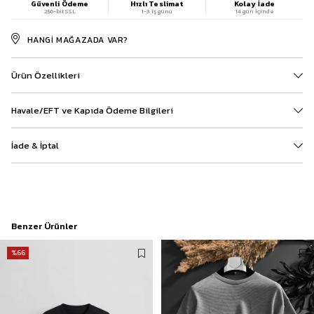
Güvenli Ödeme
Hızlı Teslimat
Kolay İade
256-bit SSL
1-3 iş günü
14 gün içinde
HANGI MAĞAZADA VAR?
Ürün Özellikleri
Havale/EFT ve Kapıda Ödeme Bilgileri
İade & İptal
Benzer Ürünler
%66