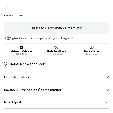
Lacivert | GPT.0002
Ürün stoklarımızda kalmamıştır.
1 gün 5 saat
içinde sipariş ver, yarın kargoda!
Güvenli Ödeme
Hızlı Teslimat
Kolay İade
256-bit SSL
1-3 iş günü
14 gün içinde
HANGI MAĞAZADA VAR?
Ürün Özellikleri
Havale/EFT ve Kapıda Ödeme Bilgileri
İade & İptal