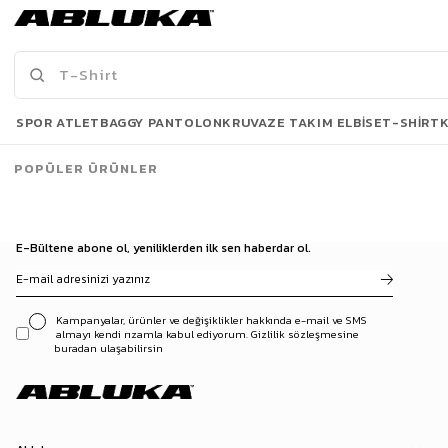
2.599,90 TL
2.599,90 TL
3500 TL ve üzeri %5 | 5000 TL ve üzeri %10
3500 TL ve üzeri %5 | 5000 TL ve üzeri %10
İNDİRİM
İNDİRİM
Son Bakılanlar
SPOR ATLET
BAGGY PANTOLON
KRUVAZE TAKIM ELBISE
T-SHIRT
POPÜLER ÜRÜNLER
E-Bültene abone ol, yeniliklerden ilk sen haberdar ol.
Kampanyalar, ürünler ve değişiklikler hakkında e-mail ve SMS
almayı kendi rızamla kabul ediyorum. Gizlilik sözleşmesine
buradan ulaşabilirsin