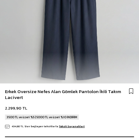
Erkek Oversize Nefes Alan Gömlek Pantolon İkili Takım
Lacivert
2.299,90 TL
3500 TL ve üzeri %5 | 5000 TL ve üzeri %10 İNDİRİM
434,60 TL
`den başlayan taksitlerle
Taksit Seçenekleri